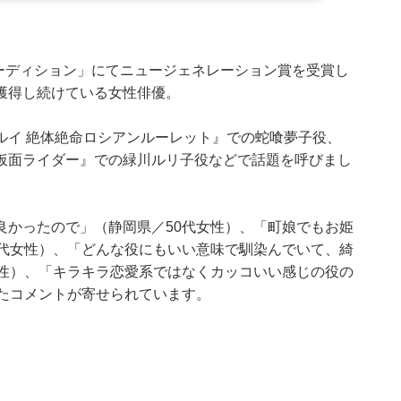
オーディション」にてニュージェネレーション賞を受賞し
獲得し続けている女性俳優。
ルイ 絶体絶命ロシアンルーレット』での蛇喰夢子役、
仮面ライダー』での緑川ルリ子役などで話題を呼びまし
良かったので」（静岡県／50代女性）、「町娘でもお姫
0代女性）、「どんな役にもいい意味で馴染んでいて、綺
女性）、「キラキラ恋愛系ではなくカッコいい感じの役の
ったコメントが寄せられています。