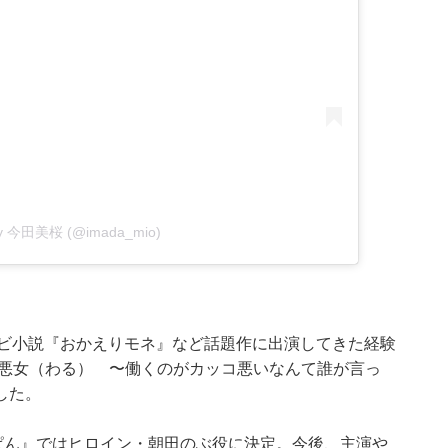
 by 今田美桜 (@imada_mio)
レビ小説『おかえりモネ』など話題作に出演してきた経験
『悪女（わる） 〜働くのがカッコ悪いなんて誰が言っ
した。
んぱん』ではヒロイン・朝田のぶ役に決定。今後、主演や