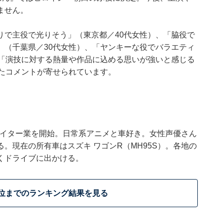
ません。
りで主役で光りそう」（東京都／40代女性）、「脇役で
」（千葉県／30代女性）、「ヤンキーな役でバラエティ
、「演技に対する熱量や作品に込める思いが強いと感じる
ったコメントが寄せられています。
でライター業を開始。日常系アニメと車好き。女性声優さん
。現在の所有車はスズキ ワゴンR（MH95S）。各地の
くドライブに出かける。
0位までのランキング結果を見る