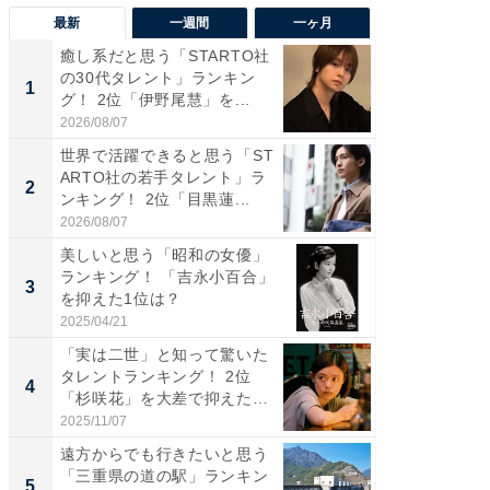
最新
一週間
一ヶ月
癒し系だと思う「STARTO社
癒し系だ
の30代タレント」ランキン
の若手
1
1
グ！ 2位「伊野尾慧」を...
グ！ 2
2026/08/07
2026/08/0
世界で活躍できると思う「ST
「パフ
ARTO社の若手タレント」ラ
思うST
2
2
ンキング！ 2位「目黒蓮...
ンキング
2026/08/07
2026/08/0
美しいと思う「昭和の女優」
ギャップ
ランキング！ 「吉永小百合」
RTO社
3
3
を抑えた1位は？
キング！
2025/04/21
2026/08/0
「実は二世」と知って驚いた
癒し系だ
タレントランキング！ 2位
の30代
4
4
「杉咲花」を大差で抑えた1
グ！ 2
位...
2025/11/07
2026/08/0
遠方からでも行きたいと思う
「ファン
「三重県の道の駅」ランキン
ARTO
5
5