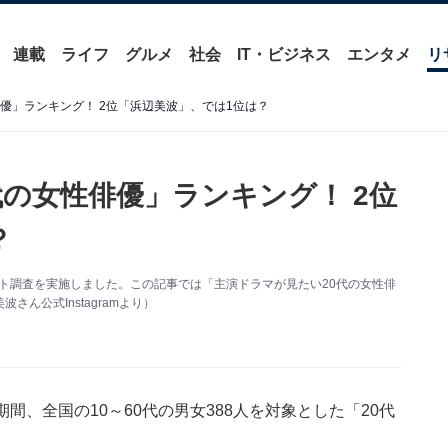
連載
ライフ
グルメ
社会
IT・ビジネス
エンタメ
リ
優」ランキング！ 2位「浜辺美波」、では1位は？
代の女性俳優」ランキング！ 2位
？
ンケート調査を実施しました。この記事では「主演ドラマが見たい20代の女性俳
ん公式Instagramより）
4日の期間、全国の10～60代の男女388人を対象とした「20代