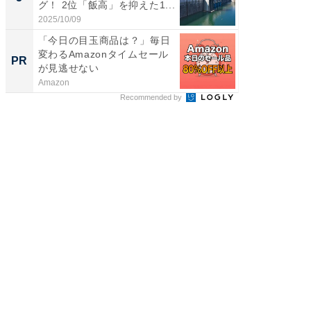
グ！ 2位「飯高」を抑えた1...
グ！ 2
2025/10/09
2026/08/0
「今日の目玉商品は？」毎日
【大人
変わるAmazonタイムセール
で快適
PR
PR
が見逃せない
Amazon
アイリス
Recommended by