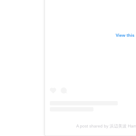
View this
A post shared by 浜辺美波 Hama