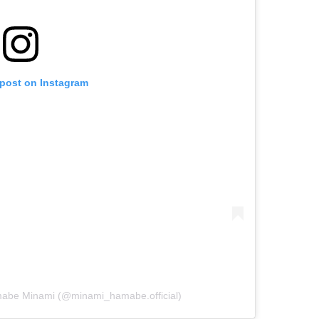
 post on Instagram
be Minami (@minami_hamabe.official)