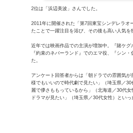
2位は「浜辺美波」さんでした。
2011年に開催された「第7回東宝シンデレラ
たことで一躍注目を浴び、その後も高い人気を
近年では映画作品での主演が増加中。『賭ケグ
『約束のネバーランド』でのエマ役、『シン・
た。
アンケート回答者からは「朝ドラでの雰囲気が
様でもいいので時代劇で見たい」（埼玉県／3
麗で儚さももっているから」（北海道／30代
ドラマが見たい」（埼玉県／30代女性）とい