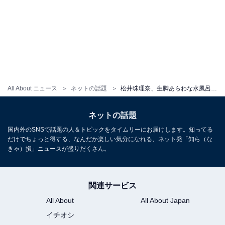
All About ニュース
ネットの話題
松井珠理奈、生脚あらわな水風呂ショット！ 「刺激がウルトラスーパーすごい」「どうしてそんな可愛いの」
ネットの話題
国内外のSNSで話題の人＆トピックをタイムリーにお届けします。知ってる
だけでちょっと得する、なんだか楽しい気分になれる、ネット発「知ら（な
きゃ）損」ニュースが盛りだくさん。
関連サービス
All About
All About Japan
イチオシ