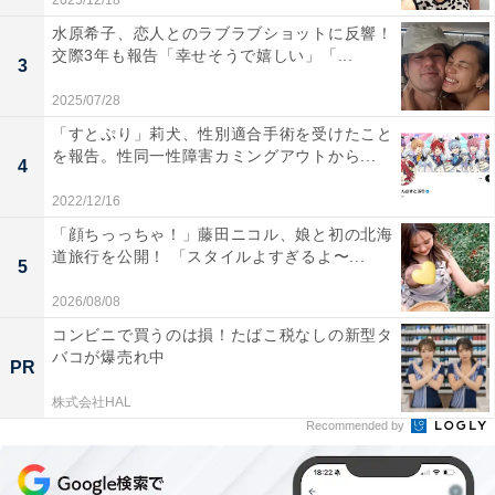
2025/12/18
水原希子、恋人とのラブラブショットに反響！
交際3年も報告「幸せそうで嬉しい」「...
3
2025/07/28
「すとぷり」莉犬、性別適合手術を受けたこと
を報告。性同一性障害カミングアウトから...
4
2022/12/16
「顔ちっっちゃ！」藤田ニコル、娘と初の北海
道旅行を公開！ 「スタイルよすぎるよ〜...
5
2026/08/08
コンビニで買うのは損！たばこ税なしの新型タ
バコが爆売れ中
PR
株式会社HAL
Recommended by