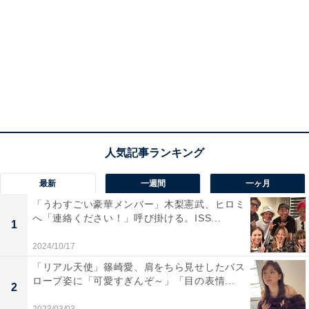
最新
一週間
一ヶ月
「うわすごい豪華メンバー」木梨憲武、ヒロミ
へ「連絡ください！」呼び掛ける。ISS...
1
2024/10/17
「リアル天使」篠崎愛、肩をちら見せしたバス
ローブ姿に「可愛すぎんぞ～」「目の表情...
2