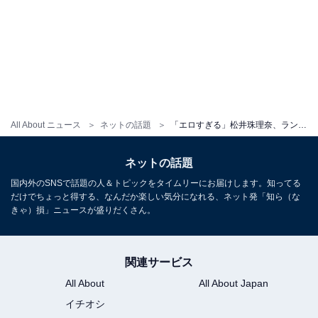
All About ニュース
ネットの話題
「エロすぎる」松井珠理奈、ランジェリー姿のセクシーショット公開！ 「これは刺激が強すぎです」
ネットの話題
国内外のSNSで話題の人＆トピックをタイムリーにお届けします。知ってる
だけでちょっと得する、なんだか楽しい気分になれる、ネット発「知ら（な
きゃ）損」ニュースが盛りだくさん。
関連サービス
All About
All About Japan
イチオシ