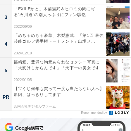
2023/03/03
「EXILEかと」木梨憲武＆ヒロミの間に写
る“石川遼”の別人っぷりにファン騒然！...
3
2022/09/09
「めちゃめちゃ豪華」木梨憲武、「第1回 最強
芸能ゴルフ選手権トーナメント」出場メ...
4
2024/12/18
篠崎愛、豊満な胸元あらわなセクシー写真に
「大変けしからんです」「天下一の美女です...
5
2022/01/05
【宝くじ何年も買って一度も当たらない人へ】
原因、はっきりしてます
PR
合同会社デジタルファーム
Recommended by