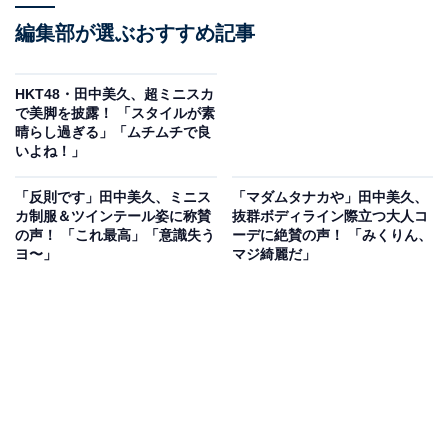
編集部が選ぶおすすめ記事
HKT48・田中美久、超ミニスカ
で美脚を披露！ 「スタイルが素
晴らし過ぎる」「ムチムチで良
いよね！」
「反則です」田中美久、ミニス
「マダムタナカや」田中美久、
カ制服＆ツインテール姿に称賛
抜群ボディライン際立つ大人コ
の声！ 「これ最高」「意識失う
ーデに絶賛の声！ 「みくりん、
ヨ〜」
マジ綺麗だ」