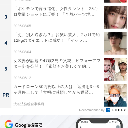
2026/07/30
「ポケモンで言う進化」女性タレント、25キ
ロ増量ショットに反響！ 「全然パーツ埋...
3
2026/08/05
「え、別人過ぎん？」お笑い芸人、2カ月で約
12kgのダイエットに成功！ 「イケメ...
4
2026/08/04
女装姿が話題の47歳2児の父親、ビフォーアフ
ター姿を公開！ 「素顔もお美しくて納...
5
2025/06/12
カードローン50万円以上の人は、返済を3～6
ヶ月停止して『大幅に減額してから返済...
PR
渋谷法務総合事務所
Recommended by