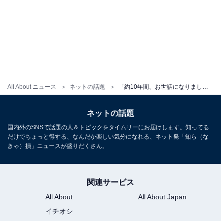
All About ニュース
ネットの話題
「約10年間、お世話になりました」田中美久、HKT48卒業を発表！ “姉”松井珠理奈「これからも可愛い妹でいてね」
ネットの話題
国内外のSNSで話題の人＆トピックをタイムリーにお届けします。知ってる
だけでちょっと得する、なんだか楽しい気分になれる、ネット発「知ら（な
きゃ）損」ニュースが盛りだくさん。
関連サービス
All About
All About Japan
イチオシ