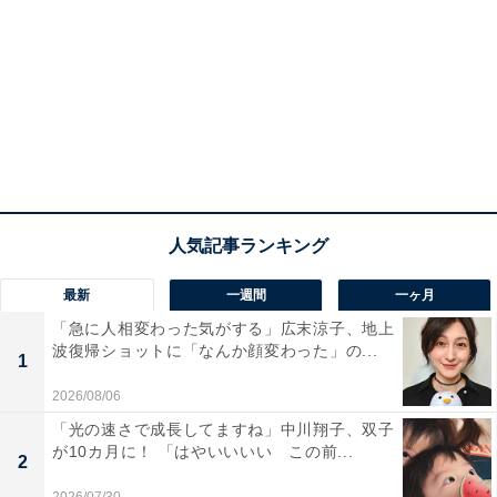
最新
一週間
一ヶ月
「急に人相変わった気がする」広末涼子、地上
波復帰ショットに「なんか顔変わった」の...
1
2026/08/06
「光の速さで成長してますね」中川翔子、双子
が10カ月に！ 「はやいいいい この前...
2