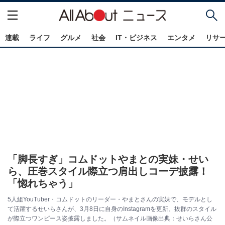
連載
ライフ
グルメ
社会
IT・ビジネス
エンタメ
リサ
「脚長すぎ」コムドットやまとの実妹・せい
ら、圧巻スタイル際立つ肩出しコーデ披露！
「惚れちゃう」
5人組YouTuber・コムドットのリーダー・やまとさんの実妹で、モデルとし
て活躍するせいらさんが、3月8日に自身のInstagramを更新。抜群のスタイル
が際立つワンピース姿披露しました。（サムネイル画像出典：せいらさん公