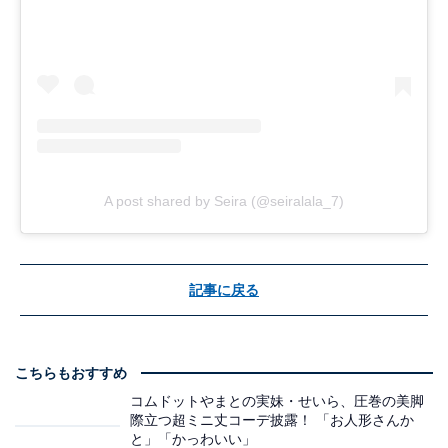
A post shared by Seira (@seiralala_7)
記事に戻る
こちらもおすすめ
コムドットやまとの実妹・せいら、圧巻の美脚
際立つ超ミニ丈コーデ披露！ 「お人形さんか
と」「かっわいい」