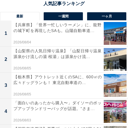
最新
一週間
一ヶ月
【兵庫県】「世界一忙しいラーメン」に、龍野
の城下町を再現したSAも。山陽自動車道...
1
2026/08/04
【山梨県の人気日帰り温泉】「山梨日帰り温泉
源泉かけ流しの湯 桜湯」は源泉かけ流...
2
2026/08/05
【栃木県】アウトレット近くのSAに、600㎡の
広々ドッグランも！ 東北自動車道の...
3
2026/08/05
「面白いのあったから購入〜」ダイソーのポッ
プアップランドリーバッグが話題。“さま...
4
2026/08/03