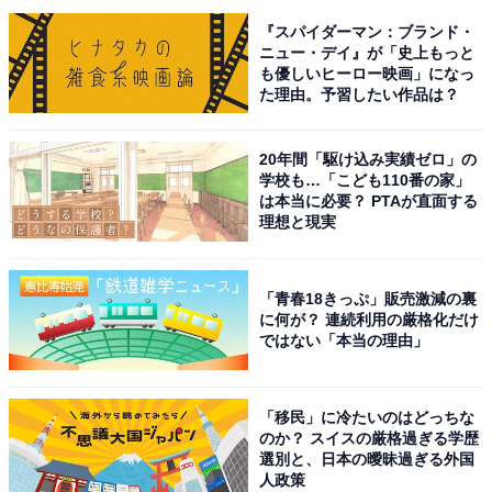
『スパイダーマン：ブランド・
ニュー・デイ』が「史上もっと
も優しいヒーロー映画」になっ
た理由。予習したい作品は？
20年間「駆け込み実績ゼロ」の
学校も…「こども110番の家」
は本当に必要？ PTAが直面する
理想と現実
「青春18きっぷ」販売激減の裏
に何が？ 連続利用の厳格化だけ
ではない「本当の理由」
「移民」に冷たいのはどっちな
のか？ スイスの厳格過ぎる学歴
選別と、日本の曖昧過ぎる外国
人政策