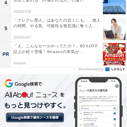
住友で変わる「評価される人」の違い
4
しかし、こうした間違った使い方の「～になります」は
2026/07/28
日常でよく聞く言い回しでもあります。こうした表現が
「クレクレ星人」はあなたの近くにも……他人
の時間、やる気、可能性を無意識に奪う人...
広がっている背景には「～です」と言い切らないこと
5
で、より丁寧で柔らかい印象を与えたいという意図があ
2024/12/17
るのかもしれません。
「え、こんなセールやってたの？」80％OFF
以上が続々登場！Amazonの本気が...
PR
また、例文にあげたような場面で、「お会計は、合わせ
Amazon
て3000円になります」という場合は、複数の金額を足し
Recommended by
合わせた結果、3000円という金額が算出されたと解釈で
きますので間違いとは言えません。レストランの例で
も、オープンキッチンなどで食材や調理工程を見せなが
ら「こちらがご注文の品になります」という場合は、今
はまだ料理として完成していないものの、調理をすすめ
た結果注文の品に仕上がると解釈できるので間違いとは
言えないでしょう。