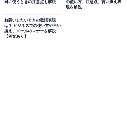
司に使うときの注意点も解説
の使い方、注意点、言い換え表
うちの「丁寧語」にあたり、立場の上下に関係なく、事
現を解説
実を丁寧に表現するために使われる言葉です。また、
「～になる」というのは、動作や作用の結果を表すもの
お願いしたいときの敬語表現
は？ ビジネスでの使い方や言い
で、何かが新しく生じたり、状態が変化したりする場合
換え、メールのマナーを解説
に使う表現です。
【例文あり】