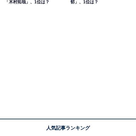
「木村拓哉」、1位は？
郁」、1位は？
シング』への出演が決定。今後の活躍にも注目が集まっ
ています。
回答者からは「こんなに綺麗で可愛い人は見たことない
ので、大都会の人という印象です」（兵庫県／50代女
性）、「東京の最高傑作という感じだから」（福岡県／
40代女性）、「洗練された感じが東京の人という感じだ
から」（東京都／30代女性）、「人が多い東京の中で芸
能界に出てきたところを見ると、他の人とは存在感が違
って大御所だなと感じるから」（秋田県／20代女性）と
いったコメントが寄せられています。