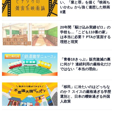
い、「業と罪」を描く『映画ち
番組の出演や音楽アーティスト活動にて活躍。現在は俳
いかわ』から強く連想した映画
優業を中心に活動している東京都出身のタレントです。
8選
近年は自動車や飲料などのCMキャラクターとして活躍
20年間「駆け込み実績ゼロ」の
学校も…「こども110番の家」
する傍ら、ドラマ『風間公親-教場0-』（フジテレビ
は本当に必要？ PTAが直面する
系）、映画『レジェンド＆バタフライ』などに出演。木
理想と現実
村さんの好演を随所で楽しめます。
「青春18きっぷ」販売激減の裏
回答者からは「年齢を重ねても、かっこよく都会的な雰
に何が？ 連続利用の厳格化だけ
囲気を感じるため」（千葉県／50代男性）、「おしゃれ
ではない「本当の理由」
な方でセンスの良さに都会の人という感じがします」
（千葉県／30代女性）、「かっこよくて、東京のスター
「移民」に冷たいのはどっちな
って感じがするから」（茨城県／30代男性）、「昔から
のか？ スイスの厳格過ぎる学歴
選別と、日本の曖昧過ぎる外国
イケメンでスタイリッシュでかっこいいイメージがあ
人政策
り、さすが東京出身だと思うから。」（愛媛県／30代女
性）といったコメントが寄せられています。