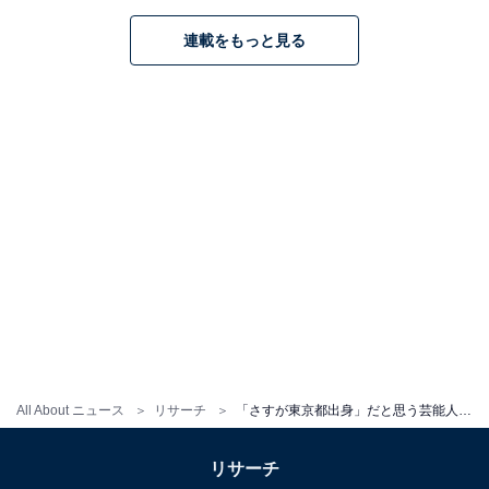
連載をもっと見る
※回答者コメントは原文ママです
​​​​​​この記事の筆者：長谷川 優人
1990年生まれ。30代突入と同時期に未経験でライター業
を開始。日常系アニメと車好き。女性声優さんにも関心
をもち個人的にイベントへ参加している。現在の所有車
はスズキ ワゴンR（MH95S）。各地のアニメ作品の舞台
となった場所を聖地巡礼すべくドライブに出かける。
次ページ
9位までのランキング結果を見る
All About ニュース
リサーチ
「さすが東京都出身」だと思う芸能人ランキング！ 2位「石原さとみ」、1位は？
リサーチ