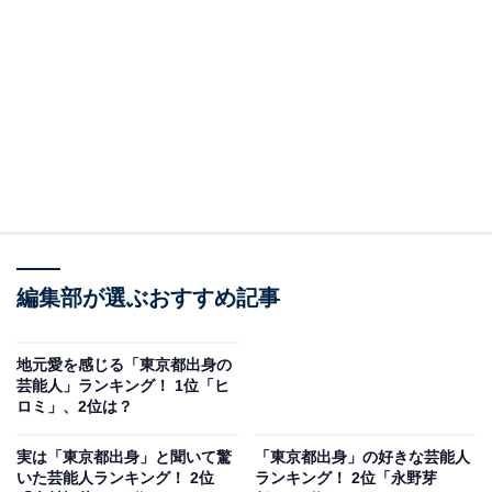
A post shared by 『Destiny』4/9火曜よる９時スタート【テレビ朝日公
2位は「石原さとみ」さんでした。
「第27回ホリプロタレントスカウトキャラバンピュアガ
ール2002」にてグランプリを受賞し、芸能界入り。映画
編集部が選ぶおすすめ記事
『わたしのグランパ』、NHK連続テレビ小説『てるてる
家族』で主役を務め一躍ブレークし、俳優業をメインに
地元愛を感じる「東京都出身の
現在までの活躍につながっています。
芸能人」ランキング！ 1位「ヒ
ロミ」、2位は？
直近では、2024年4月より放送予定のドラマ『Destiny』
実は「東京都出身」と聞いて驚
「東京都出身」の好きな芸能人
（テレビ朝日系）、同じく2024年公開予定の映画『ミッ
いた芸能人ランキング！ 2位
ランキング！ 2位「永野芽