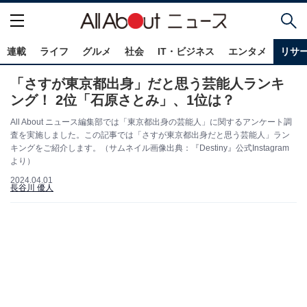
連載
ライフ
グルメ
社会
IT・ビジネス
エンタメ
リサ
「さすが東京都出身」だと思う芸能人ランキ
ング！ 2位「石原さとみ」、1位は？
All About ニュース編集部では「東京都出身の芸能人」に関するアンケート調
査を実施しました。この記事では「さすが東京都出身だと思う芸能人」ラン
キングをご紹介します。（サムネイル画像出典：『Destiny』公式Instagram
より）
2024.04.01
長谷川 優人