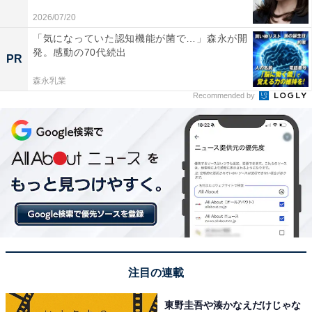
2026/07/20
「気になっていた認知機能が菌で…」森永が開
発。感動の70代続出
View this post on Instagram
PR
森永乳業
Recommended by
A post shared by Takuya Kimura (@takuya.kimura_tak)
1位は「木村拓哉」さんでした。
注目の連載
アイドルグループ・SMAPの元メンバーで、バラエティ
東野圭吾や湊かなえだけじゃな