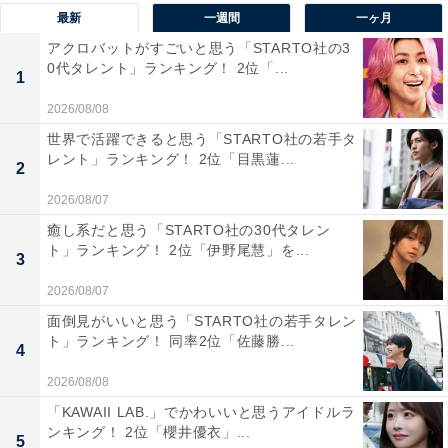
最新
一週間
一ヶ月
アクロバットがすごいと思う「STARTO社の3
0代タレント」ランキング！ 2位「...
1
2026/08/08
世界で活躍できると思う「STARTO社の若手タ
レント」ランキング！ 2位「目黒蓮...
2
2026/08/07
1位：木村拓哉
癒し系だと思う「STARTO社の30代タレン
ト」ランキング！ 2位「伊野尾慧」を...
3
2026/08/07
面倒見がいいと思う「STARTO社の若手タレン
ト」ランキング！ 同率2位「佐藤勝...
4
2026/08/08
「KAWAII LAB.」でかわいいと思うアイドルラ
ンキング！ 2位「櫻井優衣」...
5