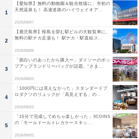
【愛知県】無料の動物園＆観光牧場に、市初の
天然温泉も！ 高速道路のハイウェイオア...
1
2026/08/07
【鹿児島県】桜島を望む駅ビルの大観覧車に、
無料の駅ナカ足湯も！ 駅ナカ・駅直結ス...
2
2026/08/08
「面白いのあったから購入〜」ダイソーのポッ
プアップランドリーバッグが話題。“さま...
3
2026/08/03
「1000円には見えなかった」スタンダードプ
ロダクツのリュックが「高見えする」の...
4
2026/08/03
「15分で完成してめちゃ楽しかった」3COINS
の「モールドールトレカケースキッ...
5
2026/08/05