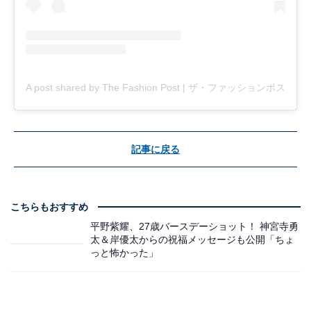
A post shared by The Fashion Post | ザ・ファッションポスト (@t
記事に戻る
こちらもおすすめ
平野紫耀、27歳バースデーショット！ 神宮寺勇
太＆岸優太からの祝福メッセージも公開「ちょ
っと怖かった」