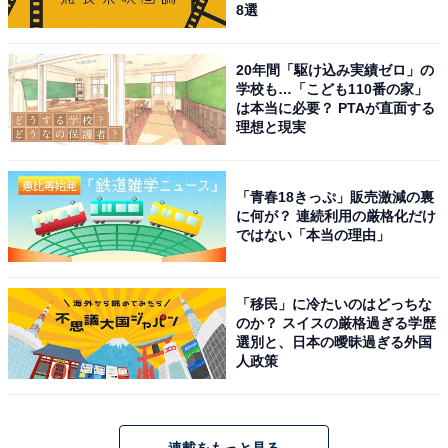
8選
20年間「駆け込み実績ゼロ」の
学校も…「こども110番の家」
は本当に必要？ PTAが直面する
理想と現実
「青春18きっぷ」販売激減の裏
に何が？ 連続利用の厳格化だけ
ではない「本当の理由」
「移民」に冷たいのはどっちな
のか？ スイスの厳格過ぎる学歴
選別と、日本の曖昧過ぎる外国
人政策
連載をもっと見る