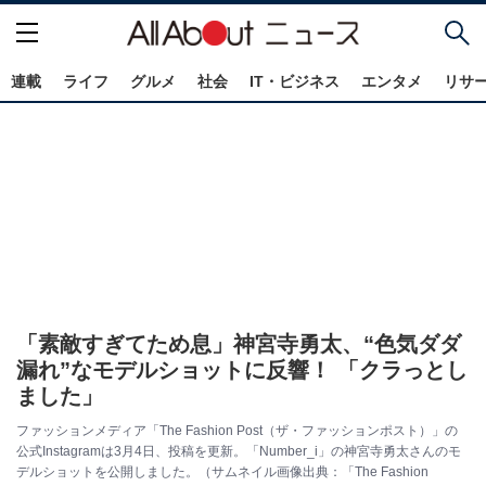
連載
ライフ
グルメ
社会
IT・ビジネス
エンタメ
リサ
「素敵すぎてため息」神宮寺勇太、“色気ダダ
漏れ”なモデルショットに反響！ 「クラっとし
ました」
ファッションメディア「The Fashion Post（ザ・ファッションポスト）」の
公式Instagramは3月4日、投稿を更新。「Number_i」の神宮寺勇太さんのモ
デルショットを公開しました。（サムネイル画像出典：「The Fashion