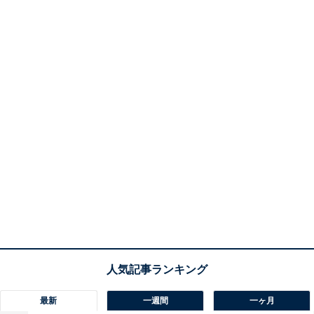
最新
一週間
一ヶ月