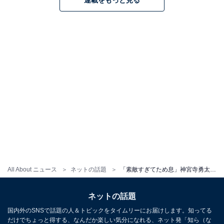
All About ニュース
ネットの話題
「素敵すぎてため息」神宮寺勇太、“色気ダダ漏れ”なモデルショットに反響！ 「クラっとしました」
ネットの話題
国内外のSNSで話題の人＆トピックをタイムリーにお届けします。知ってる
だけでちょっと得する、なんだか楽しい気分になれる、ネット発「知ら（な