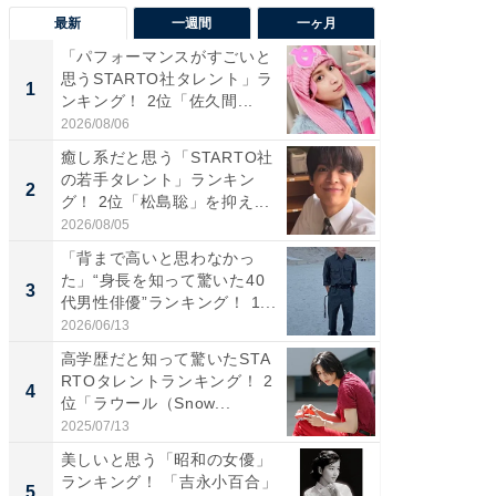
最新
一週間
一ヶ月
「パフォーマンスがすごいと
「癒し系
思うSTARTO社タレント」ラ
タレント
1
1
ンキング！ 2位「佐久間...
「井ノ原
2026/08/06
2026/08/0
癒し系だと思う「STARTO社
癒し系だ
の若手タレント」ランキン
の若手
2
2
グ！ 2位「松島聡」を抑え...
グ！ 2
2026/08/05
2026/08/0
「背まで高いと思わなかっ
ギャップ
た」“身長を知って驚いた40
RTO社
3
3
代男性俳優”ランキング！ 1...
キング！
2026/06/13
2026/08/0
高学歴だと知って驚いたSTA
「世界で
RTOタレントランキング！ 2
ARTO
4
4
位「ラウール（Snow...
グ！ 2
2025/07/13
2026/08/0
美しいと思う「昭和の女優」
身長を知
ランキング！ 「吉永小百合」
性俳優」
5
5