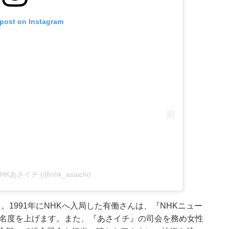
 post on Instagram
y NHKあさイチ (@nhk_asaichi)
1991年にNHKへ入局した有働さんは、『NHKニュー
知名度を上げます。また、『あさイチ』の司会を務め女性