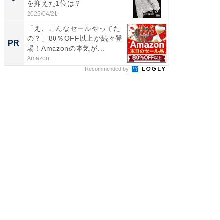
を抑えた1位は？
「鈴木
倒...
2025/04/21
2026/08/0
「え、こんなセールやってた
FINCH
の？」80％OFF以上が続々登
クセッ
PR
PR
場！Amazonの本気が...
Amazon
FINCHI o
Recommended by