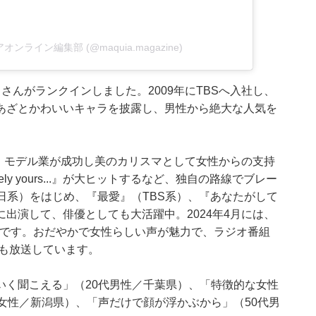
キアオンライン編集部 (@maquia.magazine)
さんがランクインしました。2009年にTBSへ入社し、
あざとかわいいキャラを披露し、男性から絶大な人気を
と、モデル業が成功し美のカリスマとして女性からの支持
ely yours...』が大ヒットするなど、独自の路線でブレー
日系）をはじめ、『最愛』（TBS系）、『あなたがして
出演して、俳優としても大活躍中。2024年4月には、
予定です。おだやかで女性らしい声が魅力で、ラジオ番組
）も放送しています。
いく聞こえる」（20代男性／千葉県）、「特徴的な女性
女性／新潟県）、「声だけで顔が浮かぶから」（50代男