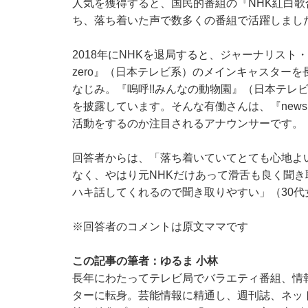
人気を獲得すると、国民的番組の『NHK紅白
ち、落ち着いた声で数多くの番組で活躍しまし
2018年にNHKを退局すると、ジャーナリスト
zero』（日本テレビ系）のメインキャスターを
なじみ。『嗚呼!!みんなの動物園』（日本テレ
を披露しています。そんな有働さんは、『news 
活動をするのか注目されるアナウンサーです。
回答者からは、「落ち着いていてとても心地よ
なく、やはり元NHKだけあって滑舌も良く聞き
ハキ話してくれるので聞き取りやすい」（30
※回答者のコメントは原文ママです
この記事の筆者：ゆるま 小林
長年にわたってテレビ局でバラエティ番組、情
ターに転身。芸能情報に精通し、週刊誌、ネッ