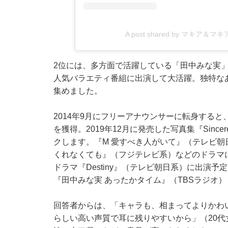
A post shared by マキア＆マ
2位には、多方面で活躍している「田中みな実」
人気バラエティ番組に出演して大活躍。独特な
集めました。
2014年9月にフリーアナウンサーに転身する
を獲得。2019年12月に発売した写真集『Sincer
クします。『M 愛すべき人がいて』（テレビ朝
くれなくても』（フジテレビ系）などのドラマに
ドラマ『Destiny』（テレビ朝日系）に出演
『田中みな実 あったかタイム』（TBSラジオ
回答者からは、「キャラも、相まってよりかわ
らしい高い声質で耳に残りやすいから」（20代