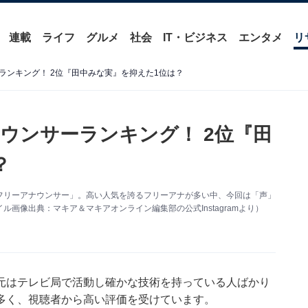
連載
ライフ
グルメ
社会
IT・ビジネス
エンタメ
リ
ランキング！ 2位『田中みな実』を抑えた1位は？
ウンサーランキング！ 2位『田
？
フリーアナウンサー」。高い人気を誇るフリーアナが多い中、今回は「声」
画像出典：マキア＆マキアオンライン編集部の公式Instagramより）
元はテレビ局で活動し確かな技術を持っている人ばかり
多く、視聴者から高い評価を受けています。