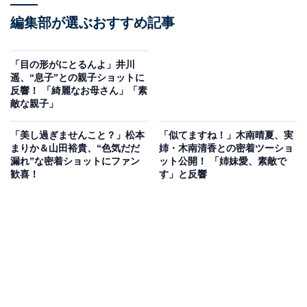
編集部が選ぶおすすめ記事
「目の形がにとるんよ」井川
遥、“息子”との親子ショットに
反響！ 「綺麗なお母さん」「素
敵な親子」
「美し過ぎませんこと？」松本
「似てますね！」木南晴夏、実
まりか＆山田裕貴、“色気だだ
姉・木南清香との密着ツーショ
漏れ”な密着ショットにファン
ット公開！ 「姉妹愛、素敵で
歓喜！
す」と反響