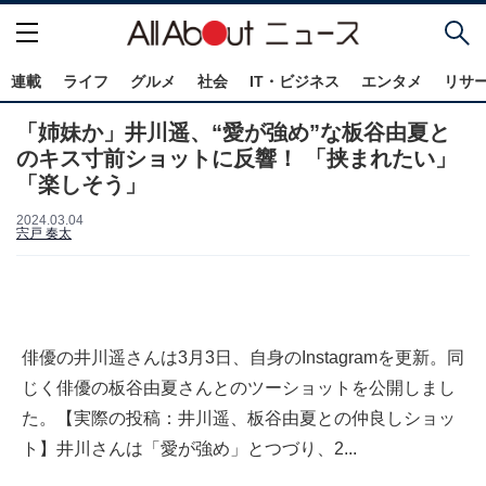
連載
ライフ
グルメ
社会
IT・ビジネス
エンタメ
リサ
「姉妹か」井川遥、“愛が強め”な板谷由夏と
のキス寸前ショットに反響！ 「挟まれたい」
「楽しそう」
2024.03.04
宍戸 奏太
俳優の井川遥さんは3月3日、自身のInstagramを更新。同
じく俳優の板谷由夏さんとのツーショットを公開しまし
た。【実際の投稿：井川遥、板谷由夏との仲良しショッ
ト】井川さんは「愛が強め」とつづり、2...