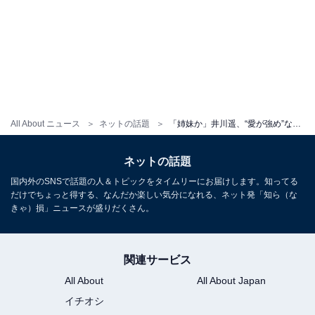
All About ニュース
ネットの話題
「姉妹か」井川遥、“愛が強め”な板谷由夏とのキス寸前ショットに反響！ 「挟まれたい」「楽しそう」
ネットの話題
国内外のSNSで話題の人＆トピックをタイムリーにお届けします。知ってる
だけでちょっと得する、なんだか楽しい気分になれる、ネット発「知ら（な
きゃ）損」ニュースが盛りだくさん。
関連サービス
All About
All About Japan
イチオシ