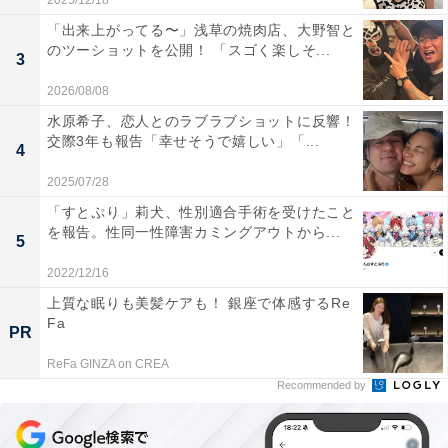
2025/12/18
「出来上がってる〜」浅草の焼肉店、大野智と
のツーショットを公開！ 「スゴく楽しそ...
3
2026/08/08
水原希子、恋人とのラブラブショットに反響！
交際3年も報告「幸せそうで嬉しい」「...
4
2025/07/28
「すとぷり」莉犬、性別適合手術を受けたこと
を報告。性同一性障害カミングアウトから...
5
2022/12/16
上質な眠りも美髪ケアも！ 銀座で体感するRe
Fa
PR
ReFa GINZA on CREA
Recommended by