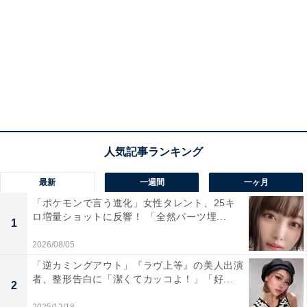
最新
一週間
一ヶ月
「ポケモンで言う進化」女性タレント、25キ
ロ増量ショットに反響！ 「全然パーツ埋...
1
2026/08/05
「逆カミングアウト」『ラヴ上等』の美人出演
者、整形告白に「潔くてカッコよ！」「好...
2