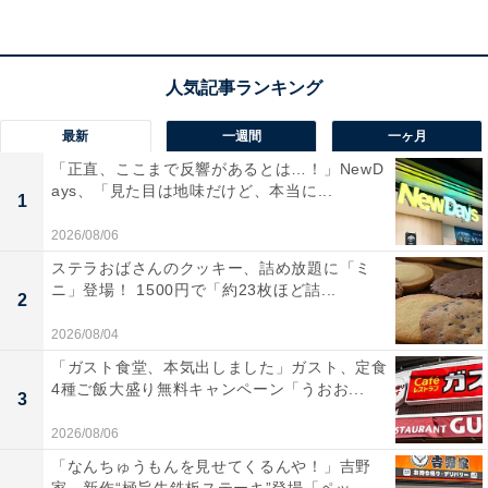
最新
一週間
一ヶ月
「正直、ここまで反響があるとは…！」NewD
ays、「見た目は地味だけど、本当に...
1
2026/08/06
ステラおばさんのクッキー、詰め放題に「ミ
2代目がラーメンづくりに没頭し「らーめんの千
ニ」登場！ 1500円で「約23枚ほど詰...
2
草」に
2026/08/04
「ガスト食堂、本気出しました」ガスト、定食
4種ご飯大盛り無料キャンペーン「うおお...
3
2026/08/06
「なんちゅうもんを見せてくるんや！」吉野