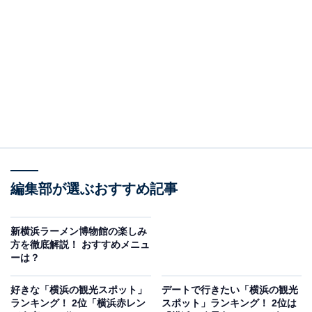
「らーめんの千草」の創業は1948年。戦前は酪農家を営
んでいた遠藤正夫さん、レイさん夫妻が隣町で流行って
いた支那そばをみて、これなら私たちにもできるのでは
と「千草食堂」を開業したのが始まりです。
編集部が選ぶおすすめ記事
新横浜ラーメン博物館の楽しみ
方を徹底解説！ おすすめメニュ
ーは？
好きな「横浜の観光スポット」
デートで行きたい「横浜の観光
ランキング！ 2位「横浜赤レン
スポット」ランキング！ 2位は