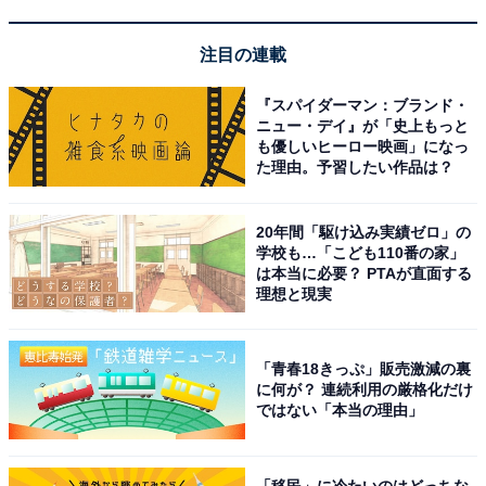
ったといいます。
注目の連載
その思いはラーメンづくりへと注がれ、久慈でラーメン
といえば「千草」というくらい、地元で有名になりまし
『スパイダーマン：ブランド・
た。連日スープ切れが続いたため、営業時間は15:00ま
ニュー・デイ』が「史上もっと
も優しいヒーロー映画」になっ
で、店名も現在の屋号となる「らーめんの千草」に変更
た理由。予習したい作品は？
しました。
20年間「駆け込み実績ゼロ」の
学校も…「こども110番の家」
は本当に必要？ PTAが直面する
理想と現実
「青春18きっぷ」販売激減の裏
に何が？ 連続利用の厳格化だけ
ではない「本当の理由」
「移民」に冷たいのはどっちな