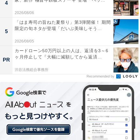
家、新作“極旨牛鉄板ステーキ”登場「ペッ...
4
2026/08/06
「はま寿司の旨ねた夏祭り」第3弾開催！ 期間
限定の旬ネタが登場「だいぶ美味しそう...
5
2026/08/05
カードローン50万円以上の人は、返済を3～6
ヶ月停止して『大幅に減額してから返済...
PR
渋谷法務総合事務所
Recommended by
2代目・遠藤勝さん
2代目となる遠藤勝さんは服部料理専門学校卒業後、都
内のレストランで修業、1966年から「千草食堂」で働き
始めます。「岩手で1番になりたい」という思いが強か