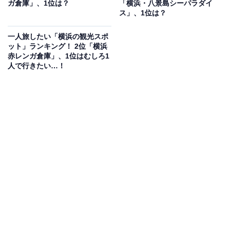
ガ倉庫」、1位は？
「横浜・八景島シーパラダイ
創業者・遠藤正夫さん、レイさん夫妻
ス」、1位は？
「らーめんの千草」の特徴は鶏100％の“純鶏”スープ。そ
一人旅したい「横浜の観光スポ
ット」ランキング！ 2位「横浜
のルーツはレイさんの実家、岩手県葛巻町で振るまわれ
赤レンガ倉庫」、1位はむしろ1
ていたキジ汁だったようです。キジ汁は「そば」です
人で行きたい…！
が、これをラーメンにしてはどうか、という発想が始ま
りでした。
創業当時、麺は毎朝一番列車で青森県の八戸まで買出し
に行っていたようです。創業から数年後のある日、製麺
風景を見てこれならば自分にもできるのではないかと、
東京から製麺機を取り寄せ、自己流で作るようになりま
した。