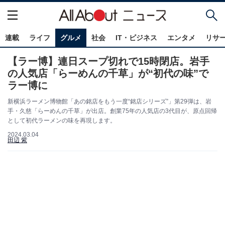
連載
ライフ
グルメ
社会
IT・ビジネス
エンタメ
リサ
【ラー博】連日スープ切れで15時閉店。岩手
の人気店「らーめんの千草」が“初代の味”で
ラー博に
新横浜ラーメン博物館「あの銘店をもう一度“銘店シリーズ”」第29弾は、岩
手・久慈「らーめんの千草」が出店。創業75年の人気店の3代目が、原点回帰
として初代ラーメンの味を再現します。
2024.03.04
田辺 紫