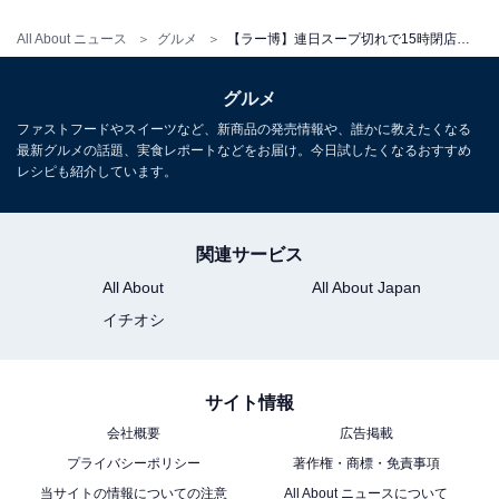
（2005年11月にラー博を卒業）。
All About ニュース
グルメ
【ラー博】連日スープ切れで15時閉店。岩手の人気店「らーめんの千草」が“初代の味”でラー博に
グルメ
ファストフードやスイーツなど、新商品の発売情報や、誰かに教えたくなる
最新グルメの話題、実食レポートなどをお届け。今日試したくなるおすすめ
レシピも紹介しています。
関連サービス
All About
All About Japan
イチオシ
サイト情報
会社概要
広告掲載
プライバシーポリシー
著作権・商標・免責事項
当サイトの情報についての注意
All About ニュースについて