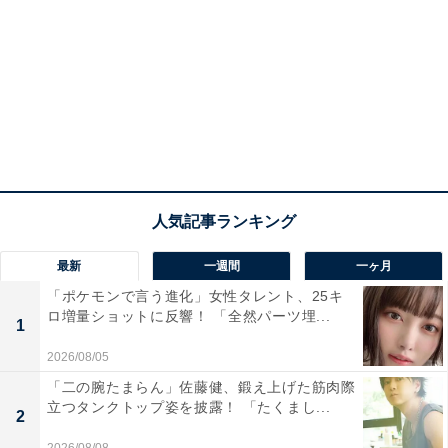
最新
一週間
一ヶ月
「ポケモンで言う進化」女性タレント、25キ
ロ増量ショットに反響！ 「全然パーツ埋...
1
2026/08/05
「二の腕たまらん」佐藤健、鍛え上げた筋肉際
立つタンクトップ姿を披露！ 「たくまし...
2