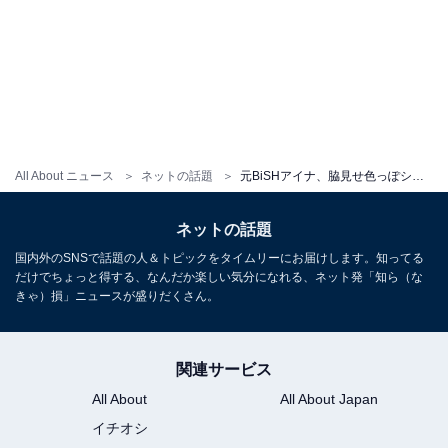
All About ニュース
ネットの話題
元BiSHアイナ、脇見せ色っぽショット公開！ 初の写真集発売に「最高」「これはかわいすぎ」と反響
ネットの話題
国内外のSNSで話題の人＆トピックをタイムリーにお届けします。知ってる
だけでちょっと得する、なんだか楽しい気分になれる、ネット発「知ら（な
きゃ）損」ニュースが盛りだくさん。
関連サービス
All About
All About Japan
イチオシ