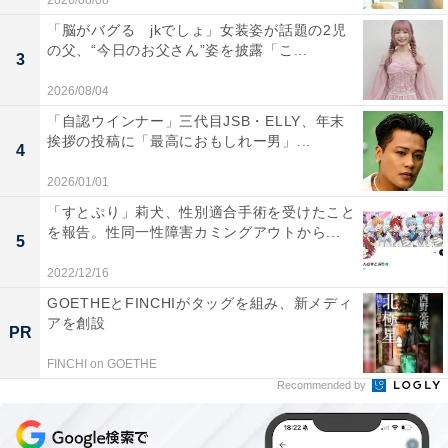
2026/08/08
「脳がバグる jkでしょ」女装姿が話題の2児
の父、“今日のお父さん”姿を披露「こ...
3
2026/08/04
「自認ウインナー」三代目JSB・ELLY、年末
挨拶の投稿に「最高におもしれー男」...
4
2026/01/01
「すとぷり」莉犬、性別適合手術を受けたこと
を報告。性同一性障害カミングアウトから...
5
2022/12/16
GOETHEとFINCHIがタッグを組み、新メディ
アを創設
PR
FINCHI on GOETHE
Recommended by