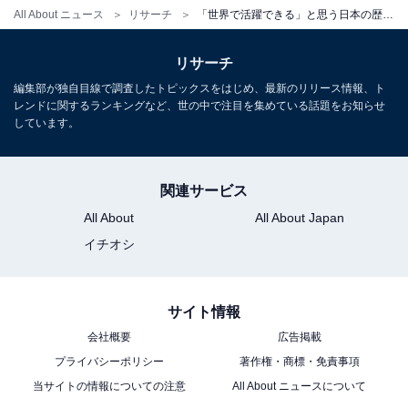
All About ニュース
リサーチ
「世界で活躍できる」と思う日本の歴代女性アイドルランキング！ 2位「NiziU」、1位は？
リサーチ
編集部が独自目線で調査したトピックスをはじめ、最新のリリース情報、ト
レンドに関するランキングなど、世の中で注目を集めている話題をお知らせ
しています。
こちらもおすすめ
人生で最も「熱狂した」歴代女性アイドルラン
関連サービス
キング！ 2位「AKB48」を抑えた1位は？
All About
All About Japan
イチオシ
サイト情報
会社概要
広告掲載
プライバシーポリシー
著作権・商標・免責事項
1
2
当サイトの情報についての注意
All About ニュースについて