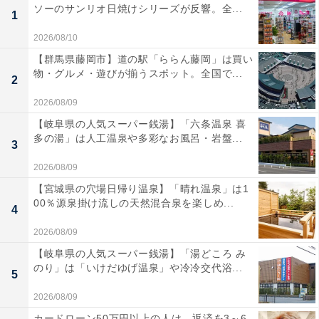
ソーのサンリオ日焼けシリーズが反響。全...
1
2026/08/10
【群馬県藤岡市】道の駅「ららん藤岡」は買い
物・グルメ・遊びが揃うスポット。全国で...
2
2026/08/09
【岐阜県の人気スーパー銭湯】「六条温泉 喜
多の湯」は人工温泉や多彩なお風呂・岩盤...
3
2026/08/09
【宮城県の穴場日帰り温泉】「晴れ温泉」は1
00％源泉掛け流しの天然混合泉を楽しめ...
4
2026/08/09
【岐阜県の人気スーパー銭湯】「湯どころ み
のり」は「いけだゆげ温泉」や冷冷交代浴...
5
2026/08/09
カードローン50万円以上の人は、返済を3～6