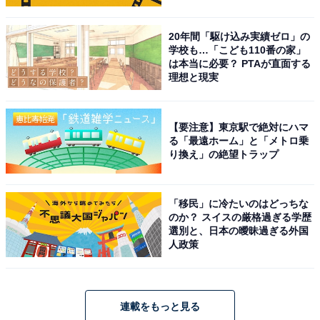
20年間「駆け込み実績ゼロ」の
学校も…「こども110番の家」
は本当に必要？ PTAが直面する
理想と現実
【要注意】東京駅で絶対にハマ
る「最遠ホーム」と「メトロ乗
り換え」の絶望トラップ
「移民」に冷たいのはどっちな
のか？ スイスの厳格過ぎる学歴
選別と、日本の曖昧過ぎる外国
人政策
連載をもっと見る