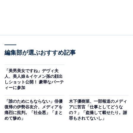
編集部が選ぶおすすめ記事
「美男美女ですね」デヴィ夫
人、美人娘＆イケメン孫の顔出
しショット公開！ 豪華なパーテ
ィーに参加
「誰のためにもならない」俳優
木下優樹菜、一部報道のメディ
復帰の伊勢谷友介、メディアを
アに苦言「仕事としてどうな
痛烈に批判。「社会悪」「まと
の？」「盗撮して載せたり。謝
めて惨め」
罪もされてないし」