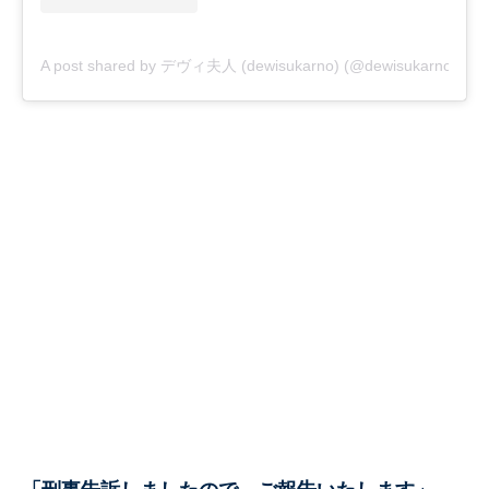
A post shared by デヴィ夫人 (dewisukarno) (@dewisukarnoofficia