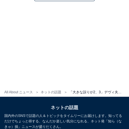
All About ニュース
ネットの話題
「大きな誤りが2、3」デヴィ夫人、『ミヤネ屋』報道を訂正。2月27日に『週刊文春』への刑事告訴を発表
ネットの話題
国内外のSNSで話題の人＆トピックをタイムリーにお届けします。知ってる
だけでちょっと得する、なんだか楽しい気分になれる、ネット発「知ら（な
きゃ）損」ニュースが盛りだくさん。