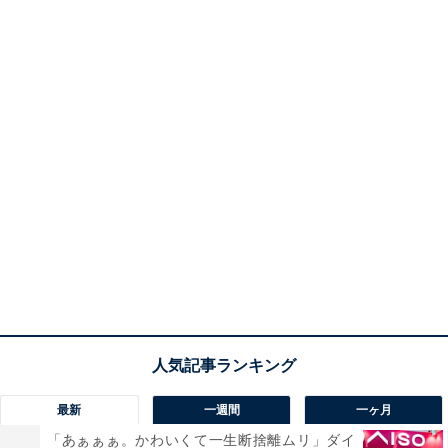
最新
一週間
一ヶ月
「あぁぁぁ。かわいくて一生断捨離ムリ」ダイ