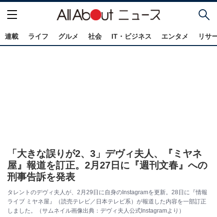
連載
ライフ
グルメ
社会
IT・ビジネス
エンタメ
リサ
「大きな誤りが2、3」デヴィ夫人、『ミヤネ
屋』報道を訂正。2月27日に『週刊文春』への
刑事告訴を発表
タレントのデヴィ夫人が、2月29日に自身のInstagramを更新。28日に『情報
ライブ ミヤネ屋』（読売テレビ／日本テレビ系）が報道した内容を一部訂正
しました。（サムネイル画像出典：デヴィ夫人公式Instagramより）