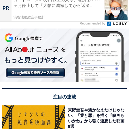
ヶ月停止して『大幅に減額してから返済...
PR
渋谷法務総合事務所
Recommended by
注目の連載
東野圭吾や湊かなえだけじゃな
い、「業と罪」を描く『映画ち
いかわ』から強く連想した映画
8選