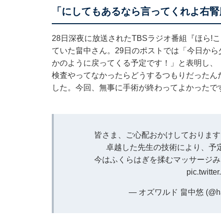
「にしてもあるなら言ってくれよ右腎
28日深夜に放送されたTBSラジオ番組『ほら!
ていた畠中さん。29日のポストでは「今日か
かのように戻ってくる予定です！」と表明し、
検査やってなかったらどうするつもりだったん
した。今回、無事に手術が終わってよかったで
皆さま、ご心配おかけしております
卓越した先生の技術により、予
今はふくらはぎを揉むマッサージみ
pic.twitt
— オズワルド 畠中悠 (@hat