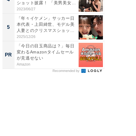
ショット披露！ 「美男美女」
エットに
「...
2023/06/27
2026/08/0
「年々イケメン」サッカー日
「脳がバ
本代表・上田綺世、モデル美
装姿が話
5
5
人妻とのクリスマスショット
のお父さ
に...
2025/12/26
2026/08/0
「今日の目玉商品は？」毎日
【銀座】
変わるAmazonタイムセール
の贅沢
PR
PR
が見逃せない
Amazon
ReFa GIN
Recommended by