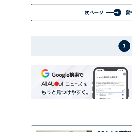
次ページ
畠
1