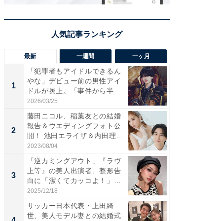
最新
一週間
一ヶ月
「犯罪者もアイドルできるん
「さす
やな」デビュー前の男性アイ
は」高
1
1
ドルが炎上。「事件から半年
災地を
も...
「カ...
2026/03/25
2026/08/0
藤田ニコル、稲葉友との結婚
「女の
報告＆ウエディングフォト公
介、バ
2
2
開！ 池田エライザ＆内田理
らのプレ
央...
愛...
2023/08/04
2026/08/0
「逆カミングアウト」『ラヴ
「脚が
上等』の美人出演者、整形告
横川尚
3
3
白に「潔くてカッコよ！」
ムキな姿
「好...
刃...
2025/12/18
2026/08/0
サッカー日本代表・上田綺
「え、
世、美人モデル妻との結婚式
芸人、2
4
4