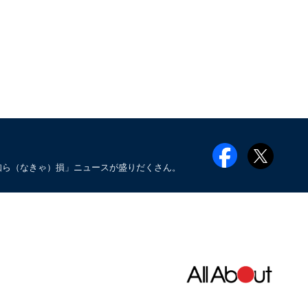
知ら（なきゃ）損」ニュースが盛りだくさん。