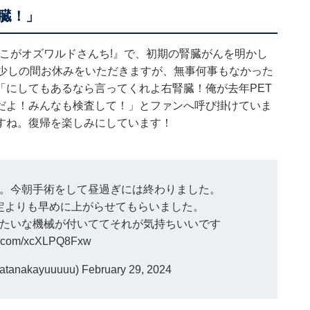
臓！」
ここがオズワルドさんち!』で、初期の腎臓がんを明かし
ら少しの間お休みをいただきますが、無事何事もなかった
「にしてもあるなら言ってくれよ右腎臓！俺が去年PET
だよ！みんなも検査して！」とファンへ呼び掛けていま
すね。復帰を楽しみにしています！
。今朝手術をして昼過ぎには終わりました。
定よりも早めに上がらせてもらいました。
たいな機械が付いててそれが気持ちいいです
er.com/xcXLPQ8Fxw
anakayuuuuu)
February 29, 2024