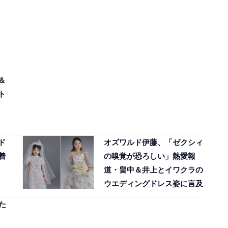
＆
ト
ド
オズワルド伊藤、「ゼクシィ
着
の嗅覚が恐ろしい」熱愛報
道・畠中＆井上とイワクラの
ウエディングドレス姿に言及
た