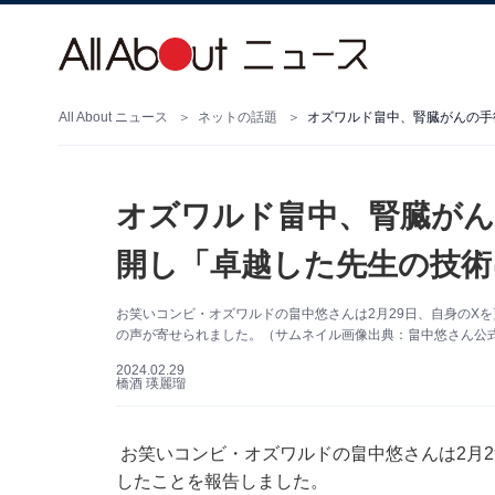
All About ニュース
ネットの話題
オズワルド畠中、腎臓がんの手
オズワルド畠中、腎臓がん
開し「卓越した先生の技術
お笑いコンビ・オズワルドの畠中悠さんは2月29日、自身のX
の声が寄せられました。（サムネイル画像出典：畠中悠さん公
2024.02.29
橋酒 瑛麗瑠
お笑いコンビ・オズワルドの畠中悠さんは2月29日
したことを報告しました。