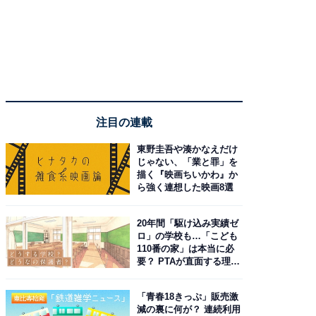
注目の連載
東野圭吾や湊かなえだけ
じゃない、「業と罪」を
描く『映画ちいかわ』か
ら強く連想した映画8選
20年間「駆け込み実績ゼ
ロ」の学校も…「こども
110番の家」は本当に必
要？ PTAが直面する理想
と現実
「青春18きっぷ」販売激
減の裏に何が？ 連続利用