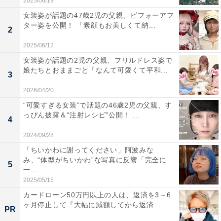
2025/06/19
女装姿が話題の47歳2児の父親、ビフォーアフ
ター姿を公開！ 「素顔もお美しくて納...
2
2025/06/12
女装姿が話題の2児の父親、フリルドレス姿で
娘たちとおままごと「なんて可愛くて平和...
3
2026/04/20
“可愛すぎる女装”で話題の46歳2児の父親、す
っぴん披露＆“注射レシピ”公開！ ...
4
2024/09/28
「ちいかわに謝ってください」阿波みな
み、“体型がちいかわ”な写真に反響「完全に
5
一...
2025/05/15
カードローン50万円以上の人は、返済を3～6
ヶ月停止して『大幅に減額してから返済...
PR