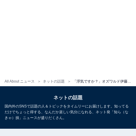
All About ニュース
ネットの話題
「浮気ですか？」オズワルド伊藤、美女を抱き寄せた密着ショットにファン騒然！ 妹・沙莉も「え」と反応
ネットの話題
国内外のSNSで話題の人＆トピックをタイムリーにお届けします。知ってる
だけでちょっと得する、なんだか楽しい気分になれる、ネット発「知ら（な
きゃ）損」ニュースが盛りだくさん。