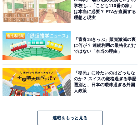
学校も…「こども110番の家」
は本当に必要？ PTAが直面する
理想と現実
「青春18きっぷ」販売激減の裏
に何が？ 連続利用の厳格化だけ
ではない「本当の理由」
「移民」に冷たいのはどっちな
のか？ スイスの厳格過ぎる学歴
選別と、日本の曖昧過ぎる外国
人政策
連載をもっと見る