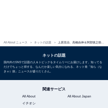
All About ニュース
ネットの話題
上原浩治、高橋由伸＆阿部慎之助ら“レジェンド”4人の再会ショットに「豪華すぎる」「凄いメンバー」の声
ネットの話題
国内外のSNSで話題の人＆トピックをタイムリーにお届けします。知ってる
だけでちょっと得する、なんだか楽しい気分になれる、ネット発「知ら（な
きゃ）損」ニュースが盛りだくさん。
関連サービス
All About
All About Japan
イチオシ