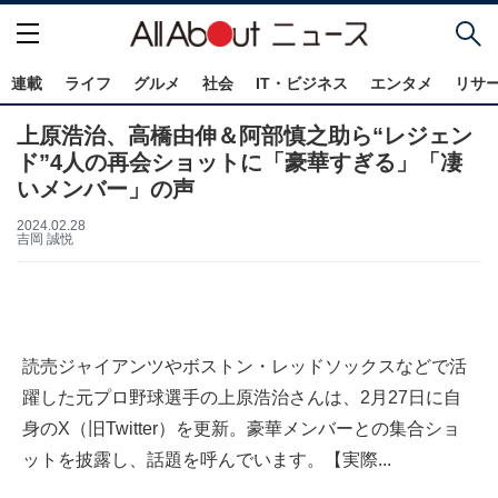
連載
ライフ
グルメ
社会
IT・ビジネス
エンタメ
リサ
上原浩治、高橋由伸＆阿部慎之助ら“レジェン
ド”4人の再会ショットに「豪華すぎる」「凄
いメンバー」の声
2024.02.28
吉岡 誠悦
読売ジャイアンツやボストン・レッドソックスなどで活
躍した元プロ野球選手の上原浩治さんは、2月27日に自
身のX（旧Twitter）を更新。豪華メンバーとの集合ショ
ットを披露し、話題を呼んでいます。【実際...