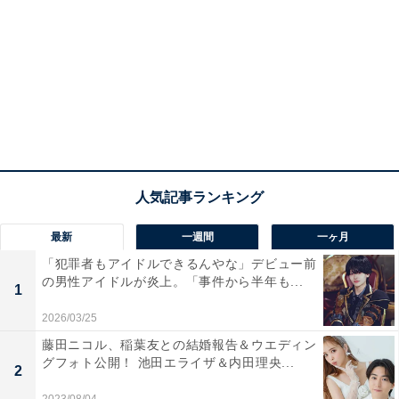
最新
一週間
一ヶ月
「犯罪者もアイドルできるんやな」デビュー前
の男性アイドルが炎上。「事件から半年も...
1
2026/03/25
藤田ニコル、稲葉友との結婚報告＆ウエディン
グフォト公開！ 池田エライザ＆内田理央...
2