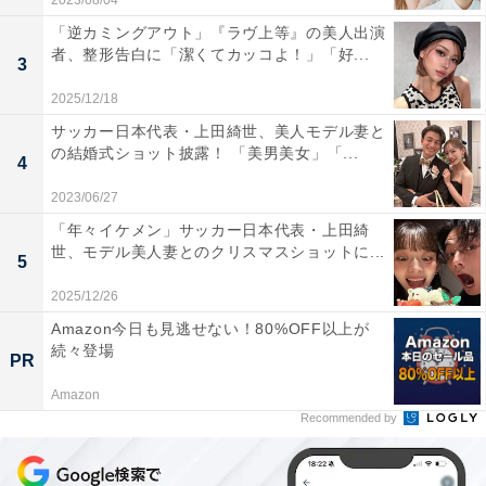
2023/08/04
「逆カミングアウト」『ラヴ上等』の美人出演
者、整形告白に「潔くてカッコよ！」「好...
3
2025/12/18
サッカー日本代表・上田綺世、美人モデル妻と
の結婚式ショット披露！ 「美男美女」「...
4
2023/06/27
「年々イケメン」サッカー日本代表・上田綺
世、モデル美人妻とのクリスマスショットに...
5
2025/12/26
Amazon今日も見逃せない！80%OFF以上が
続々登場
PR
Amazon
Recommended by