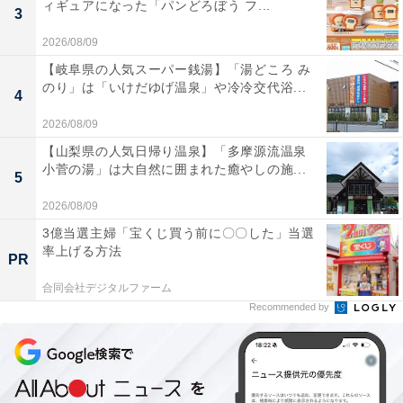
ィギュアになった「パンどろぼう フ...
3
2026/08/09
【岐阜県の人気スーパー銭湯】「湯どころ み
のり」は「いけだゆげ温泉」や冷冷交代浴...
4
2026/08/09
【山梨県の人気日帰り温泉】「多摩源流温泉
小菅の湯」は大自然に囲まれた癒やしの施...
5
2026/08/09
3億当選主婦「宝くじ買う前に〇〇した」当選
率上げる方法
PR
合同会社デジタルファーム
Recommended by