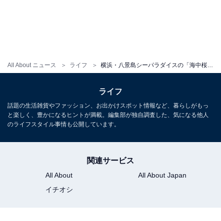
All About ニュース
ライフ
横浜・八景島シーパラダイスの「海中桜」でお花見！ 生きものたちと花々が競演する「#はなパラ」開催
ライフ
話題の生活雑貨やファッション、お出かけスポット情報など、暮らしがもっ
と楽しく、豊かになるヒントが満載。編集部が独自調査した、気になる他人
のライフスタイル事情も公開しています。
関連サービス
All About
All About Japan
イチオシ