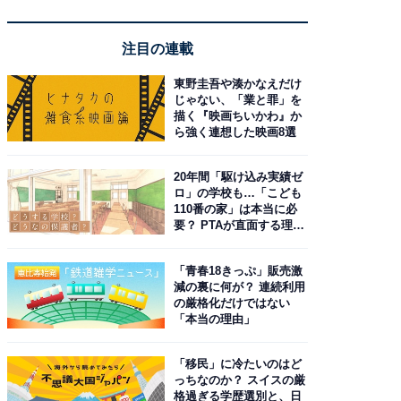
注目の連載
東野圭吾や湊かなえだけ
じゃない、「業と罪」を
描く『映画ちいかわ』か
ら強く連想した映画8選
20年間「駆け込み実績ゼ
ロ」の学校も…「こども
110番の家」は本当に必
要？ PTAが直面する理想
と現実
「青春18きっぷ」販売激
減の裏に何が？ 連続利用
の厳格化だけではない
「本当の理由」
「移民」に冷たいのはど
っちなのか？ スイスの厳
格過ぎる学歴選別と、日