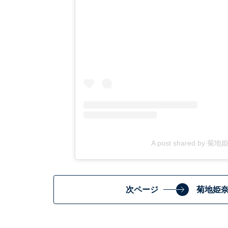
A post shared by 菊地姫奈
次ページ
菊地姫