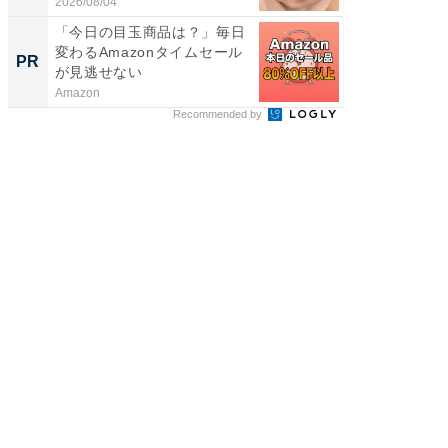
た」の..
2026/08/04
2026/08/0
「今日の目玉商品は？」毎日
GOETH
変わるAmazonタイムセール
を組み
PR
PR
が見逃せない
Amazon
FINCHI o
Recommended by