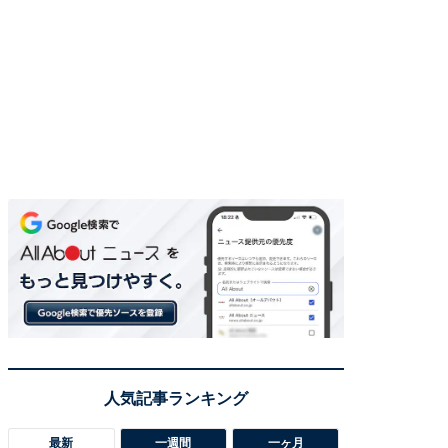
最新
一週間
一ヶ月