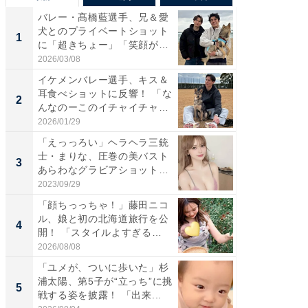
バレー・髙橋藍選手、兄＆愛
「さす
犬とのプライベートショット
は」高
1
1
に「超きちょー」「笑顔が見
災地を
れ...
「カ...
2026/03/08
2026/08/0
イケメンバレー選手、キス＆
「え、
耳食べショットに反響！ 「な
芸人、2
2
2
んなのーこのイチャイチャ
エットに
感...
2026/01/29
2026/08/0
「えっっろい」ヘラヘラ三銃
「脚が
士・まりな、圧巻の美バスト
横川尚
3
3
あらわなグラビアショット公
ムキな姿
開...
刃...
2023/09/29
2026/08/0
「顔ちっっちゃ！」藤田ニコ
「脳がバ
ル、娘と初の北海道旅行を公
装姿が話
4
4
開！ 「スタイルよすぎる
のお父さ
よ〜...
2026/08/08
2026/08/0
「ユメが、ついに歩いた」杉
「急に
浦太陽、第5子が“立っち”に挑
る」広
5
5
戦する姿を披露！ 「出来...
ョット