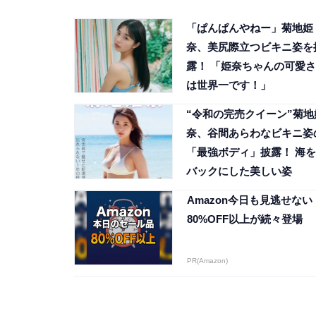
「ぱんぱんやねー」菊地姫
奈、美尻際立つビキニ姿を
露！ 「姫奈ちゃんの可愛さ
は世界一です！」
“令和の完売クイーン”菊地
奈、谷間あらわなビキニ姿
「最強ボディ」披露！ 海を
バックにした美しい姿
Amazon今日も見逃せない
80%OFF以上が続々登場
PR(Amazon)