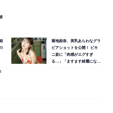
披
姫
菊地姫奈、美乳あらわなグラ
の
ビアショットを公開！ ビキ
ニ姿に「肉感がエグすぎ
る…」「ますます綺麗になっ
ていますね」の声
！