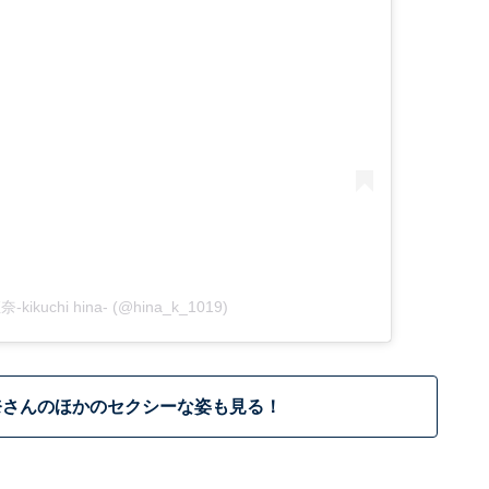
-kikuchi hina- (@hina_k_1019)
奈さんのほかのセクシーな姿も見る！