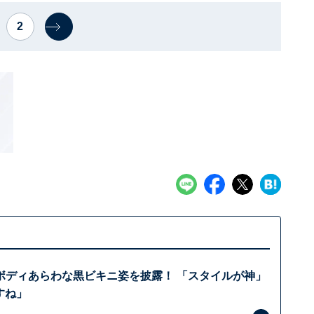
2
ボディあらわな黒ビキニ姿を披露！ 「スタイルが神」
すね」