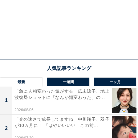
最新
一週間
一ヶ月
「急に人相変わった気がする」広末涼子、地上
波復帰ショットに「なんか顔変わった」の...
1
2026/08/06
「光の速さで成長してますね」中川翔子、双子
が10カ月に！ 「はやいいいい この前...
2