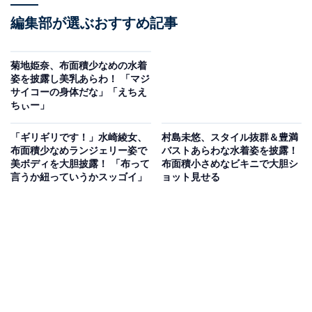
編集部が選ぶおすすめ記事
菊地姫奈、布面積少なめの水着
姿を披露し美乳あらわ！ 「マジ
サイコーの身体だな」「えちえ
ちぃー」
「ギリギリです！」水崎綾女、
村島未悠、スタイル抜群＆豊満
布面積少なめランジェリー姿で
バストあらわな水着姿を披露！
美ボディを大胆披露！ 「布って
布面積小さめなビキニで大胆シ
言うか紐っていうかスッゴイ」
ョット見せる