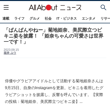
連載
ライフ
グルメ
社会
IT・ビジネス
エンタメ
リサ
「ぱんぱんやねー」菊地姫奈、美尻際立つビ
キニ姿を披露！ 「姫奈ちゃんの可愛さは世界
一です！」
2023.09.15
堀井 ユウ
俳優やグラビアアイドルとして活動する菊地姫奈さんは
9月15日、自身のInstagramを更新。ビキニを着用したグ
ラビアショットを披露し、反響を呼んでいます。【実際
の投稿：菊地姫奈、美尻際立つビキニ姿】...