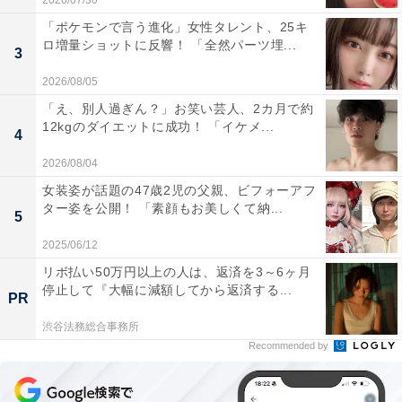
2026/07/30
「ポケモンで言う進化」女性タレント、25キ
ロ増量ショットに反響！ 「全然パーツ埋...
3
2026/08/05
「え、別人過ぎん？」お笑い芸人、2カ月で約
12kgのダイエットに成功！ 「イケメ...
4
2026/08/04
女装姿が話題の47歳2児の父親、ビフォーアフ
ター姿を公開！ 「素顔もお美しくて納...
5
2025/06/12
リボ払い50万円以上の人は、返済を3～6ヶ月
停止して『大幅に減額してから返済する...
PR
渋谷法務総合事務所
Recommended by