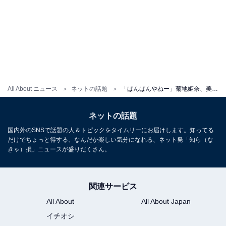
All About ニュース
ネットの話題
「ぱんぱんやねー」菊地姫奈、美尻際立つビキニ姿を披露！ 「姫奈ちゃんの可愛さは世界一です！」
ネットの話題
国内外のSNSで話題の人＆トピックをタイムリーにお届けします。知ってる
だけでちょっと得する、なんだか楽しい気分になれる、ネット発「知ら（な
きゃ）損」ニュースが盛りだくさん。
関連サービス
All About
All About Japan
イチオシ