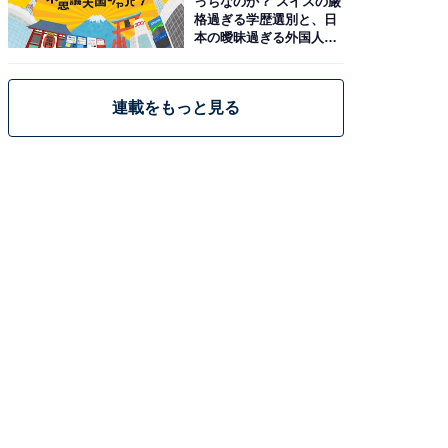
っちなのか？ スイスの厳
格過ぎる学歴選別と、日
本の曖昧過ぎる外国人政
策
連載をもっと見る