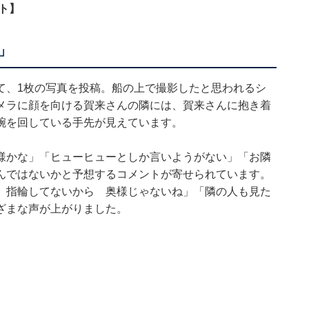
ト】
」
て、1枚の写真を投稿。船の上で撮影したと思われるシ
メラに顔を向ける賀来さんの隣には、賀来さんに抱き着
腕を回している手先が見えています。
様かな」「ヒューヒューとしか言いようがない」「お隣
んではないかと予想するコメントが寄せられています。
、指輪してないから 奥様じゃないね」「隣の人も見た
ざまな声が上がりました。