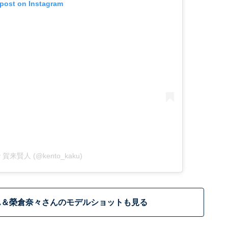
 post on Instagram
 by 賀来賢人 (@kento_kaku)
ん＆榮倉奈々さんのモデルショットも見る