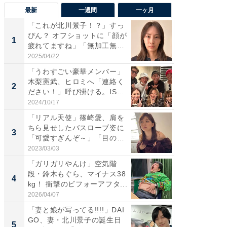
最新
一週間
一ヶ月
「これが北川景子！？」すっ
「さす
ぴん？ オフショットに「顔が
は」高
1
1
疲れてますね」「無加工無
災地を
表...
「カ...
2025/04/22
2026/08/0
「うわすごい豪華メンバー」
「女の
木梨憲武、ヒロミへ「連絡く
介、バ
2
2
ださい！」呼び掛ける。IS
らのプレ
S...
愛...
2024/10/17
2026/08/0
「リアル天使」篠崎愛、肩を
「脚が
ちら見せしたバスローブ姿に
横川尚
3
3
「可愛すぎんぞ～」「目の表
ムキな姿
情...
刃...
2023/03/03
2026/08/0
「ガリガリやんけ」空気階
「え、
段・鈴木もぐら、マイナス38
芸人、2
4
4
kg！ 衝撃のビフォーアフタ...
エットに
2026/04/07
2026/08/0
「妻と娘が写ってる!!!!」DAI
「脳がバ
GO、妻・北川景子の誕生日
装姿が話
5
5