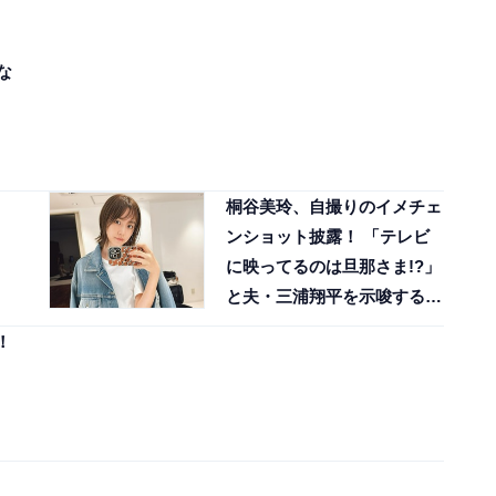
な
桐谷美玲、自撮りのイメチェ
ンショット披露！ 「テレビ
に映ってるのは旦那さま!?」
と夫・三浦翔平を示唆する声
も
！