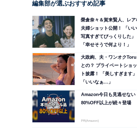
編集部が選ぶおすすめ記事
榮倉奈々＆賀来賢人、レア
夫婦ショット公開！ 「いい
写真すぎてびっくりした」
「幸せそうで何より！」
大政絢、夫・ワンオクToru
との？ プライベートショッ
ト披露！ 「美しすぎます」
「いいなぁ…」
Amazon今日も見逃せない
80%OFF以上が続々登場
PR(Amazon)