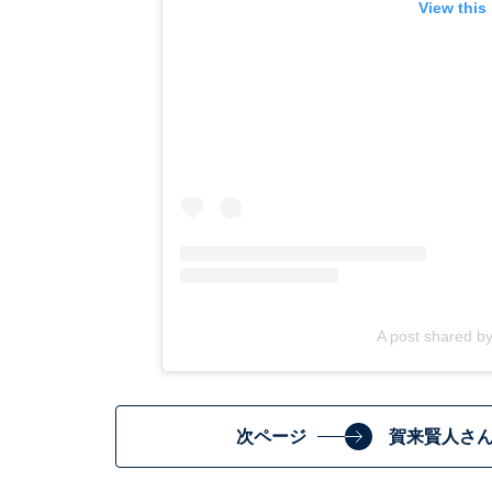
View this
A post shared
次ページ
賀来賢人さ