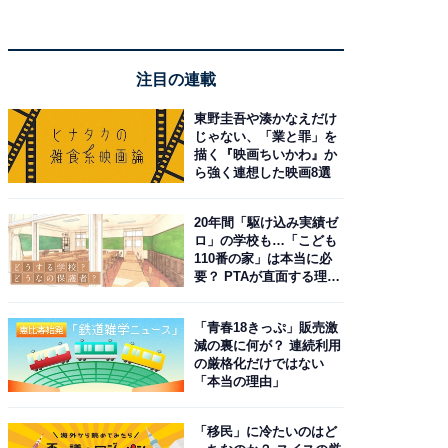
注目の連載
東野圭吾や湊かなえだけ
じゃない、「業と罪」を
描く『映画ちいかわ』か
ら強く連想した映画8選
20年間「駆け込み実績ゼ
ロ」の学校も…「こども
110番の家」は本当に必
要？ PTAが直面する理想
と現実
「青春18きっぷ」販売激
減の裏に何が？ 連続利用
の厳格化だけではない
「本当の理由」
「移民」に冷たいのはど