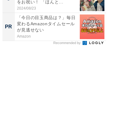
をお祝い！ 「ほんと...
のお父さ
2024/08/23
2026/08/0
「今日の目玉商品は？」毎日
GOETH
変わるAmazonタイムセール
を組み
PR
PR
が見逃せない
Amazon
FINCHI o
Recommended by