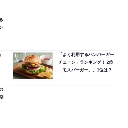
る
ン
、
」
「よく利用するハンバーガー
チェーン」ランキング！ 2位
「モスバーガー」、1位は？
の
期