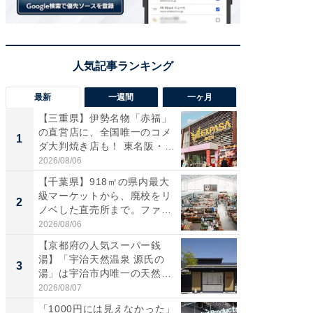
最新
一週間
一ヶ月
【三重県】伊勢名物「赤福」
【兵庫
の直営店に、全国唯一のコメ
ーメン
1
1
ダ大判焼き店も！ 東名阪・
再現した
伊...
道...
2026/08/06
2026/08/0
【千葉県】918㎡の県内最大
【三重
級マーケットから、廃校をリ
の直営
2
2
ノベした直売所まで。ファ
ダ大判焼
ー...
伊...
2026/08/06
2026/08/0
【京都府の人気スーパー銭
【千葉県
湯】「宇治天然温泉 源氏の
級マー
3
3
湯」は宇治市内唯一の天然温
ノベし
泉と...
ー...
2026/08/07
2026/08/0
「1000円には見えなかった」
ステラ