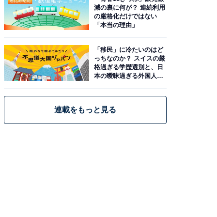
減の裏に何が？ 連続利用
の厳格化だけではない
「本当の理由」
「移民」に冷たいのはど
っちなのか？ スイスの厳
格過ぎる学歴選別と、日
本の曖昧過ぎる外国人政
策
連載をもっと見る