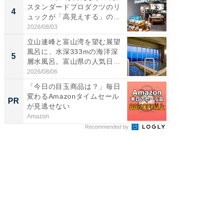
スタンダードプロダクツのリ
詰め放題
4
4
ュックが「高見えする」の...
00円で「
2026/08/03
2026/08/0
立山連峰と富山湾を望む展望
立山連
風呂に、水深333mの海洋深
風呂に、
5
5
層水風呂。富山県の人気日
層水風
帰...
帰...
2026/08/06
2026/08/0
「今日の目玉商品は？」毎日
【8/2
変わるAmazonタイムセール
高い探
PR
PR
が見逃せない
学習指導
Amazon
COMPAS
Recommended by