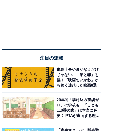
注目の連載
東野圭吾や湊かなえだけ
じゃない、「業と罪」を
描く『映画ちいかわ』か
ら強く連想した映画8選
20年間「駆け込み実績ゼ
ロ」の学校も…「こども
110番の家」は本当に必
要？ PTAが直面する理想
と現実
「青春18きっぷ」販売激