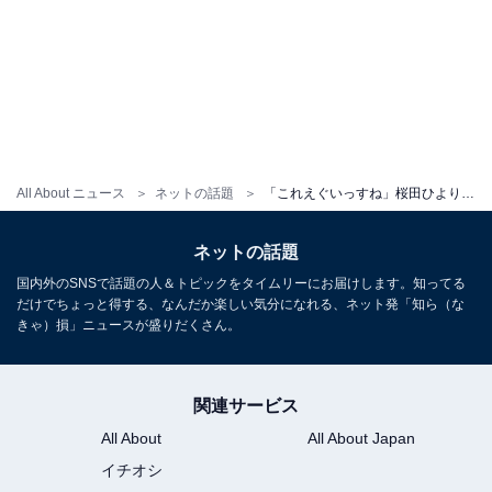
All About ニュース
ネットの話題
「これえぐいっすね」桜田ひより、純白ウエディングドレス姿に「もう色々とヤバすぎです」ファン発狂！
ネットの話題
国内外のSNSで話題の人＆トピックをタイムリーにお届けします。知ってる
だけでちょっと得する、なんだか楽しい気分になれる、ネット発「知ら（な
きゃ）損」ニュースが盛りだくさん。
関連サービス
All About
All About Japan
イチオシ