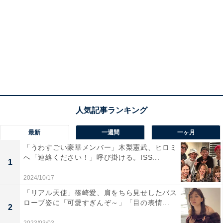
最新
一週間
一ヶ月
「うわすごい豪華メンバー」木梨憲武、ヒロミ
へ「連絡ください！」呼び掛ける。ISS...
1
2024/10/17
「リアル天使」篠崎愛、肩をちら見せしたバス
ローブ姿に「可愛すぎんぞ～」「目の表情...
2