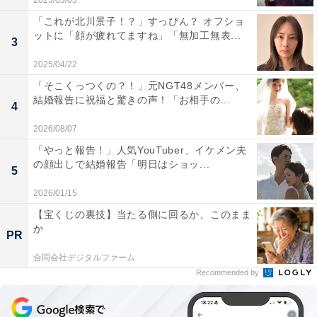
2023/03/03
「これが北川景子！？」すっぴん？ オフショ
ットに「顔が疲れてますね」「無加工無表...
3
2025/04/22
「そこくっつくの？！」元NGT48メンバー、
結婚報告に祝福と驚きの声！「お相手の...
4
2026/08/07
「やっと報告！」人気YouTuber、イケメン夫
の顔出しで結婚報告「明日はショッ...
5
2026/01/15
【宝くじの裏技】当たる側に回るか、このまま
か
PR
合同会社デジタルファーム
Recommended by