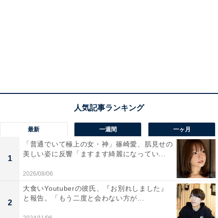
最新
一週間
一ヶ月
「普通でいて極上の女・神」篠崎愛、肌見せの
美しい姿に反響「ますます綺麗になってい...
1
2026/08/06
大食いYoutuberの彼氏、『お別れしました』
と報告。「もう二度と会わない方が...
2