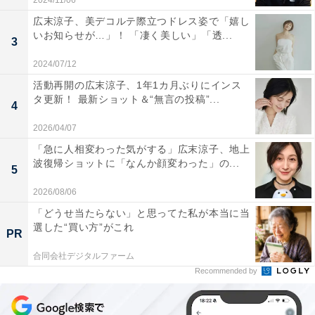
2024/11/06
広末涼子、美デコルテ際立つドレス姿で「嬉し
いお知らせが…」！ 「凄く美しい」「透...
3
2024/07/12
活動再開の広末涼子、1年1カ月ぶりにインス
タ更新！ 最新ショット＆“無言の投稿”...
4
2026/04/07
「急に人相変わった気がする」広末涼子、地上
波復帰ショットに「なんか顔変わった」の...
5
2026/08/06
「どうせ当たらない」と思ってた私が本当に当
選した“買い方”がこれ
PR
合同会社デジタルファーム
Recommended by