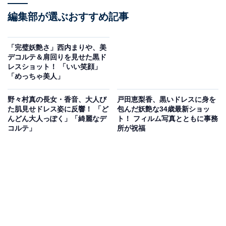
編集部が選ぶおすすめ記事
「完璧妖艶さ」西内まりや、美
デコルテ＆肩回りを見せた黒ド
レスショット！ 「いい笑顔」
「めっちゃ美人」
野々村真の長女・香音、大人び
戸田恵梨香、黒いドレスに身を
た肌見せドレス姿に反響！ 「ど
包んだ妖艶な34歳最新ショッ
んどん大人っぽく」「綺麗なデ
ト！ フィルム写真とともに事務
コルテ」
所が祝福