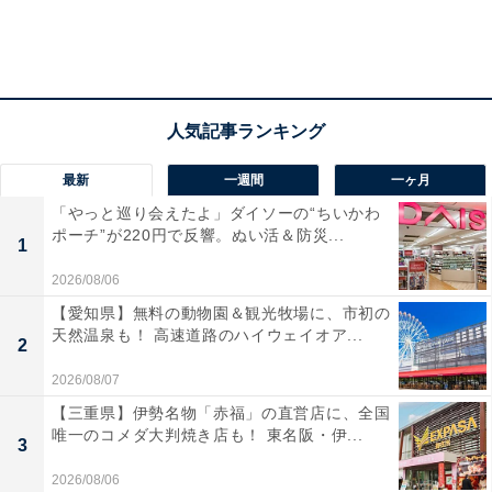
最新
一週間
一ヶ月
「やっと巡り会えたよ」ダイソーの“ちいかわ
ポーチ”が220円で反響。ぬい活＆防災...
1
2026/08/06
【愛知県】無料の動物園＆観光牧場に、市初の
天然温泉も！ 高速道路のハイウェイオア...
2
2026/08/07
【三重県】伊勢名物「赤福」の直営店に、全国
唯一のコメダ大判焼き店も！ 東名阪・伊...
3
2026/08/06