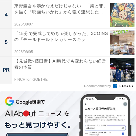
東野圭吾や湊かなえだけじゃない、「業と罪」
を描く『映画ちいかわ』から強く連想した...
4
2026/08/07
「15分で完成してめちゃ楽しかった」3COINS
の「モールドールトレカケースキッ...
5
2026/08/05
【見城徹×藤田晋】AI時代でも変わらない経営
者の本質
PR
FINCHI on GOETHE
Recommended by