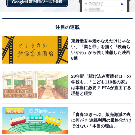
注目の連載
東野圭吾や湊かなえだけじゃな
い、「業と罪」を描く『映画ち
いかわ』から強く連想した映画
8選
20年間「駆け込み実績ゼロ」の
学校も…「こども110番の家」
は本当に必要？ PTAが直面する
理想と現実
「青春18きっぷ」販売激減の裏
に何が？ 連続利用の厳格化だけ
ではない「本当の理由」