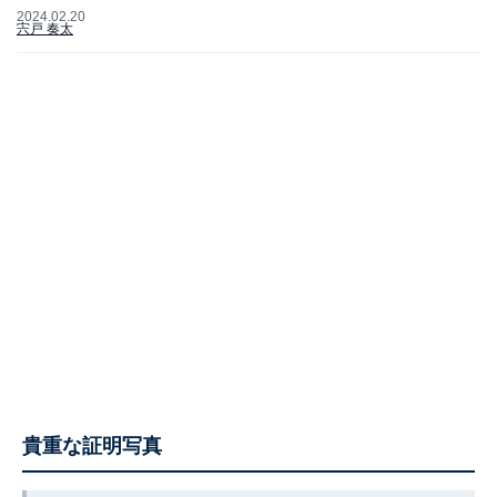
2024.02.20
宍戸 奏太
貴重な証明写真