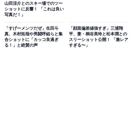
山田涼介とのスキー場でのツー
ショットに反響！ 「これは良い
写真だ！」
「すげーメンツだぜ」生田斗
「顔面偏差値強すぎ」三浦翔
真、木村拓哉や男闘呼組らと集
平、妻・桐谷美玲と松本潤との
合ショットに「カッコ良過ぎ
スリーショット公開！ 「激レア
る！」と絶賛の声
すぎる〜」