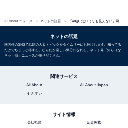
All About ニュース
ネットの話題
「40歳には1ミリも見えない」風間俊介、“変わらなすぎる”証明写真に反響！ 「このかわいらしさ」
ネットの話題
国内外のSNSで話題の人＆トピックをタイムリーにお届けします。知ってる
だけでちょっと得する、なんだか楽しい気分になれる、ネット発「知ら（な
きゃ）損」ニュースが盛りだくさん。
関連サービス
All About
All About Japan
イチオシ
サイト情報
会社概要
広告掲載