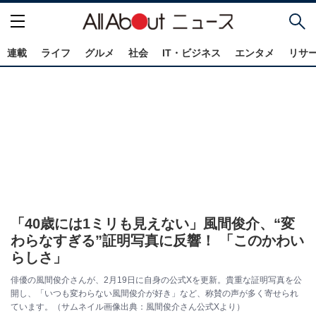
連載
ライフ
グルメ
社会
IT・ビジネス
エンタメ
リサ
「40歳には1ミリも見えない」風間俊介、“変
わらなすぎる”証明写真に反響！ 「このかわい
らしさ」
俳優の風間俊介さんが、2月19日に自身の公式Xを更新。貴重な証明写真を公
開し、「いつも変わらない風間俊介が好き」など、称賛の声が多く寄せられ
ています。（サムネイル画像出典：風間俊介さん公式Xより）