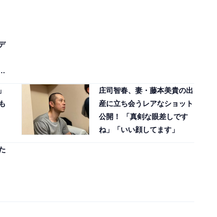
デ
し
」
庄司智春、妻・藤本美貴の出
も
産に立ち会うレアなショット
公開！ 「真剣な眼差しです
ね」「いい顔してます」
た