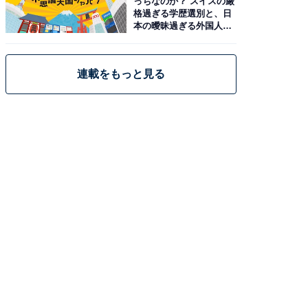
っちなのか？ スイスの厳
格過ぎる学歴選別と、日
本の曖昧過ぎる外国人政
策
連載をもっと見る