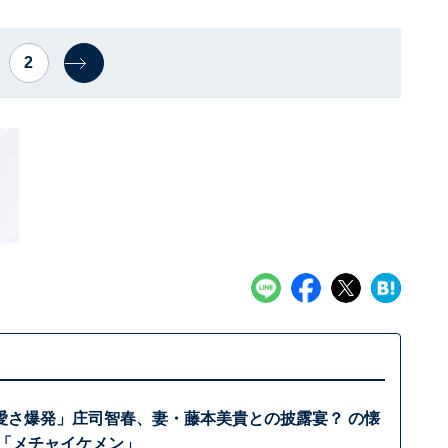
2
愛さ爆発」庄司智春、妻・藤本美貴との披露宴？ の懐
 「メチャイケメン」