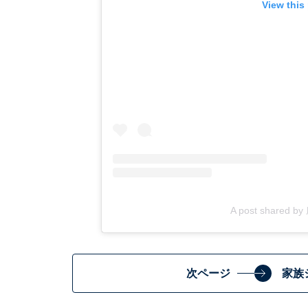
View this
A post shared b
次ページ
家族