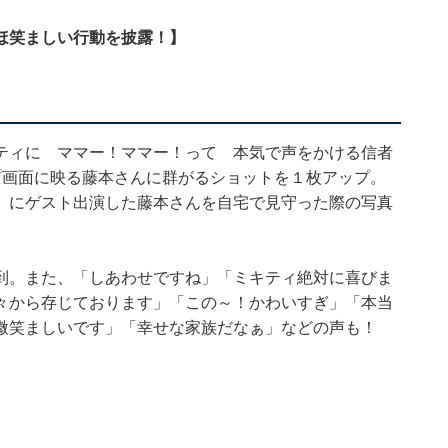
ほ笑ましい行動を披露！】
ティに ママー！ママー！って 本気で声をかける信者
プ画面に映る藤本さんに群がるショットを１枚アップ。
系）にゲスト出演した藤本さんを自宅で見守った際の写真
到。また、「しあわせですね」「ミキティ絶対に喜びま
々から存じております」「この～！かわいすぎ」「本当
微笑ましいです」「幸せな家族だなぁ」などの声も！