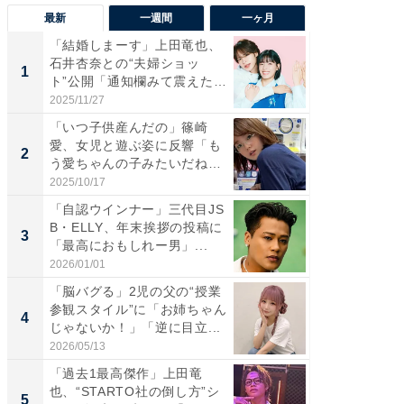
最新
一週間
一ヶ月
「結婚しまーす」上田竜也、
「さす
石井杏奈との“夫婦ショッ
は」高
1
1
ト”公開「通知欄みて震えた」
災地を
「...
「カ...
2025/11/27
2026/08/0
「いつ子供産んだの」篠崎
「女の
愛、女児と遊ぶ姿に反響「も
介、バ
2
2
う愛ちゃんの子みたいだね」
らのプレ
「完...
愛...
2025/10/17
2026/08/0
「自認ウインナー」三代目JS
「脚が
B・ELLY、年末挨拶の投稿に
横川尚
3
3
「最高におもしれー男」...
ムキな姿
刃...
2026/01/01
2026/08/0
「脳バグる」2児の父の“授業
「え、
参観スタイル”に「お姉ちゃん
芸人、2
4
4
じゃないか！」「逆に目立...
エットに
2026/05/13
2026/08/0
「過去1最高傑作」上田竜
「脳がバ
也、“STARTO社の倒し方”シ
装姿が話
5
5