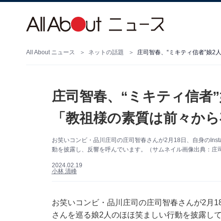
All About ニュース
ネットの話題
庄司智春、“ミキティ信者”娘
庄司智春、“ミキティ信者
「教祖様の素質は前々から
お笑いコンビ・品川庄司の庄司智春さんが2月18日、自身のIns
動を披露し、反響を呼んでいます。（サムネイル画像出典：庄司智春
2024.02.19
小林 清峰
お笑いコンビ・品川庄司の庄司智春さんが2月18日
さんを巡る娘2人のほほ笑ましい行動を披露し