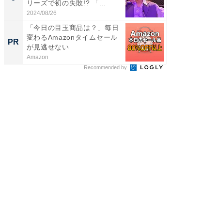
リーズで初の失敗!? 「...
のお父さ
2024/08/26
2026/08/0
「今日の目玉商品は？」毎日
GOETH
変わるAmazonタイムセール
を組み
PR
PR
が見逃せない
Amazon
FINCHI o
Recommended by