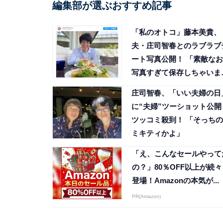
編集部が選ぶおすすめ記事
「私のオトコ」藤本美貴、
夫・庄司智春とのラブラブ
ート写真公開！ 「素敵なお
写真すぎて保存しちゃいま
た」
庄司智春、「いい夫婦の日
に“夫婦”ツーショット公開
ツッコミ殺到！ 「そっちの
ミキティかよ」
「え、こんなセールやって
の？」80％OFF以上が続々
登場！Amazonの本気が...
PR(Amazon)