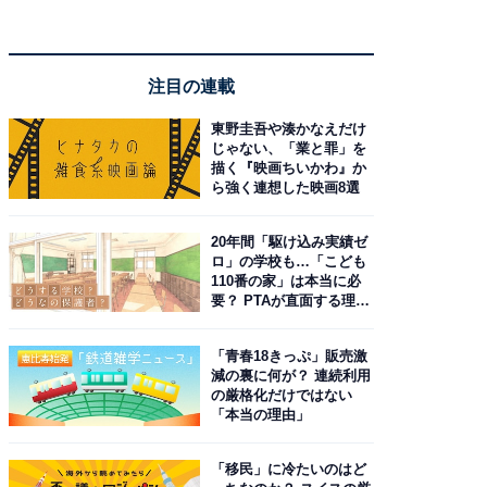
注目の連載
東野圭吾や湊かなえだけ
じゃない、「業と罪」を
描く『映画ちいかわ』か
ら強く連想した映画8選
20年間「駆け込み実績ゼ
ロ」の学校も…「こども
110番の家」は本当に必
要？ PTAが直面する理想
と現実
「青春18きっぷ」販売激
減の裏に何が？ 連続利用
の厳格化だけではない
「本当の理由」
「移民」に冷たいのはど