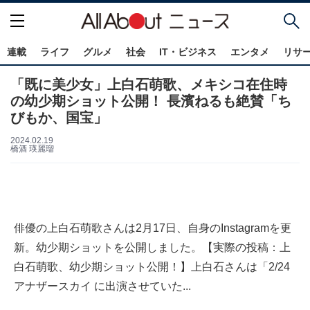
連載
ライフ
グルメ
社会
IT・ビジネス
エンタメ
リサ
「既に美少女」上白石萌歌、メキシコ在住時
の幼少期ショット公開！ 長濱ねるも絶賛「ち
びもか、国宝」
2024.02.19
橋酒 瑛麗瑠
俳優の上白石萌歌さんは2月17日、自身のInstagramを更
新。幼少期ショットを公開しました。【実際の投稿：上
白石萌歌、幼少期ショット公開！】上白石さんは「2/24
アナザースカイ に出演させていた...