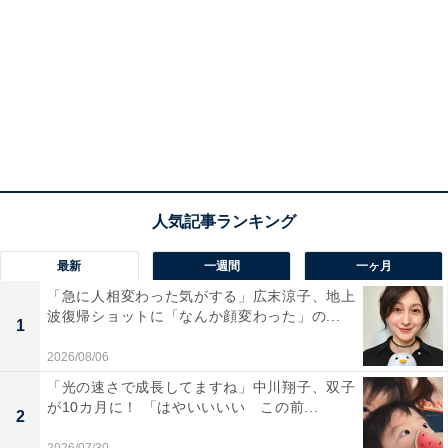
最新
一週間
一ヶ月
「急に人相変わった気がする」広末涼子、地上
波復帰ショットに「なんか顔変わった」の...
1
2026/08/06
「光の速さで成長してますね」中川翔子、双子
が10カ月に！ 「はやいいいい この前...
2