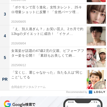
2026/07/30
「ポケモンで言う進化」女性タレント、25キ
ロ増量ショットに反響！ 「全然パーツ埋...
3
2026/08/05
「え、別人過ぎん？」お笑い芸人、2カ月で約
12kgのダイエットに成功！ 「イケメ...
4
2026/08/04
女装姿が話題の47歳2児の父親、ビフォーアフ
ター姿を公開！ 「素顔もお美しくて納...
5
2025/06/12
「宝くじ、運じゃなかった」当たる人は“同じ
こと”してる
PR
合同会社デジタルファーム
Recommended by