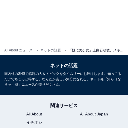
All About ニュース
ネットの話題
「既に美少女」上白石萌歌、メキシコ在住時の幼少期ショット公開！ 長濱ねるも絶賛「ちびもか、国宝」
ネットの話題
国内外のSNSで話題の人＆トピックをタイムリーにお届けします。知ってる
だけでちょっと得する、なんだか楽しい気分になれる、ネット発「知ら（な
きゃ）損」ニュースが盛りだくさん。
関連サービス
All About
All About Japan
イチオシ