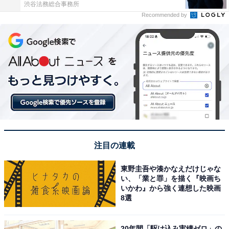
渋谷法務総合事務所
Recommended by
注目の連載
東野圭吾や湊かなえだけじゃな
い、「業と罪」を描く『映画ち
いかわ』から強く連想した映画
8選
20年間「駆け込み実績ゼロ」の