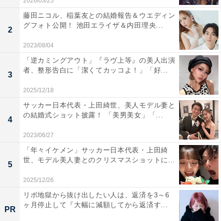
2026/03/25
藤田ニコル、稲葉友との結婚報告＆ウエディン
グフォト公開！ 池田エライザ＆内田理央...
2
2023/08/04
「逆カミングアウト」『ラヴ上等』の美人出演
者、整形告白に「潔くてカッコよ！」「好...
3
2025/12/18
サッカー日本代表・上田綺世、美人モデル妻と
の結婚式ショット披露！ 「美男美女」「...
4
2023/06/27
「年々イケメン」サッカー日本代表・上田綺
世、モデル美人妻とのクリスマスショットに...
5
2025/12/26
リボ地獄から抜け出したい人は、返済を3～6
ヶ月停止して『大幅に減額してから返済す...
PR