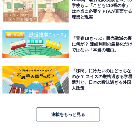
学校も…「こども110番の家」
は本当に必要？ PTAが直面する
理想と現実
「青春18きっぷ」販売激減の裏
に何が？ 連続利用の厳格化だけ
ではない「本当の理由」
「移民」に冷たいのはどっちな
のか？ スイスの厳格過ぎる学歴
選別と、日本の曖昧過ぎる外国
人政策
連載をもっと見る