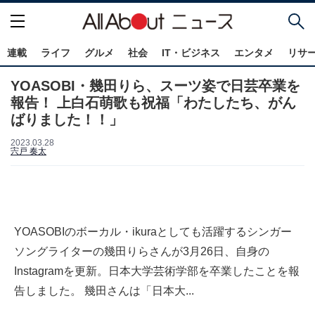
連載
ライフ
グルメ
社会
IT・ビジネス
エンタメ
リサ
YOASOBI・幾田りら、スーツ姿で日芸卒業を
報告！ 上白石萌歌も祝福「わたしたち、がん
ばりました！！」
2023.03.28
宍戸 奏太
YOASOBIのボーカル・ikuraとしても活躍するシンガー
ソングライターの幾田りらさんが3月26日、自身の
Instagramを更新。日本大学芸術学部を卒業したことを報
告しました。 幾田さんは「日本大...