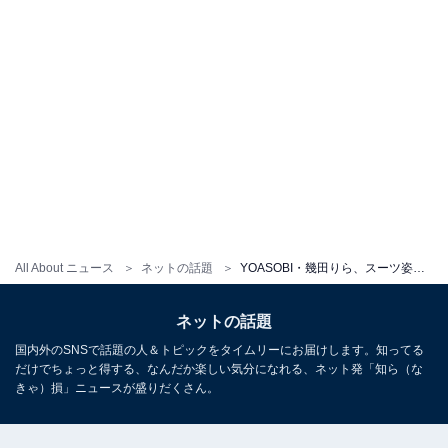
All About ニュース
ネットの話題
YOASOBI・幾田りら、スーツ姿で日芸卒業を報告！ 上白石萌歌も祝福「わたしたち、がんばりました！！」
ネットの話題
国内外のSNSで話題の人＆トピックをタイムリーにお届けします。知ってる
だけでちょっと得する、なんだか楽しい気分になれる、ネット発「知ら（な
きゃ）損」ニュースが盛りだくさん。