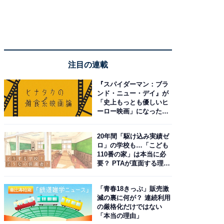
注目の連載
『スパイダーマン：ブラ
ンド・ニュー・デイ』が
「史上もっとも優しいヒ
ーロー映画」になった理
由。予習したい作品は？
20年間「駆け込み実績ゼ
ロ」の学校も…「こども
110番の家」は本当に必
要？ PTAが直面する理想
と現実
「青春18きっぷ」販売激
減の裏に何が？ 連続利用
の厳格化だけではない
「本当の理由」