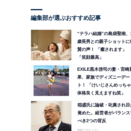
編集部が選ぶおすすめ記事
“テラハ結婚”の島袋聖南、
歳長男との親子ショットに
賛の声！ 「癒されます」
「笑顔最高」
EXILE黒木啓司の妻・宮崎
果、家族でディズニーデー
ト！ 「けいじさんめっちゃ
体格良く見えますね笑」
稲盛氏に論破・叱責され目
覚めた。経営者がバランス
べき2つの背反
PR(ビズヒント)