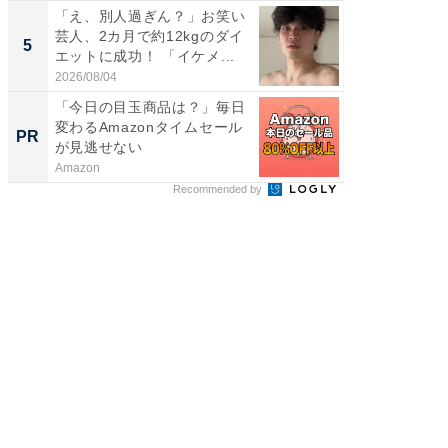
「え、別人過ぎん？」お笑い
「2人と
芸人、2カ月で約12kgのダイ
團十郎
5
5
エットに成功！ 「イケメ...
「後ろ
「...
2026/08/04
2026/08/0
「今日の目玉商品は？」毎日
全国の
変わるAmazonタイムセール
付きの
PR
PR
が見逃せない
Amazon
COCO VIL
Recommended by