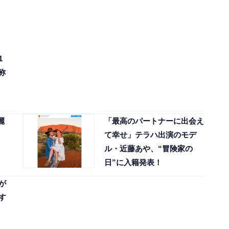
1
称
麗
「最高のパートナーに出会え
て幸せ」テラハ出演のモデ
ル・近藤あや、“冒険家の
日”に入籍発表！
が
す