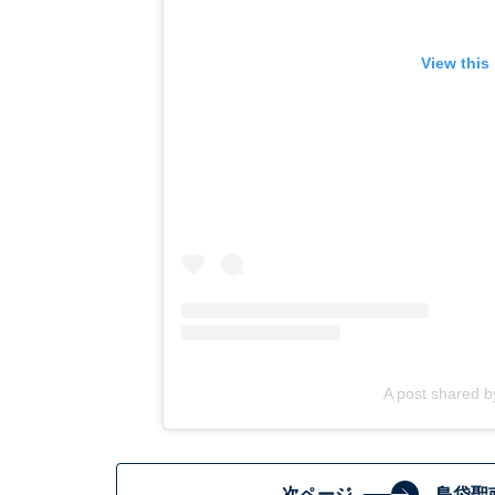
View this
A post shared
次ページ
島袋聖