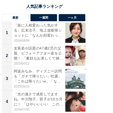
最新
一週間
一ヶ月
「急に人相変わった気がす
「さす
る」広末涼子、地上波復帰シ
は」高
1
1
ョットに「なんか顔変わっ
災地を
た」の...
「カ...
2026/08/06
2026/08/0
女装姿が話題の47歳2児の父
「女の
親、ビフォーアフター姿を公
介、バ
2
2
開！ 「素顔もお美しくて納...
らのプレ
愛...
2025/06/12
2026/08/0
阿波みなみ、ディズニー訪問
「好感
も「ガチで帰りたい」吐露。
や、“マ
3
3
「これは帰りたいw」「なん
画変更
ち...
財...
2025/06/19
2026/07/3
「光の速さで成長してます
「脚が
ね」中川翔子、双子が10カ月
横川尚
4
4
に！ 「はやいいいい この
ムキな姿
前...
刃...
2026/07/30
2026/08/0