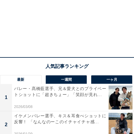
最新
一週間
一ヶ月
バレー・髙橋藍選手、兄＆愛犬とのプライベー
トショットに「超きちょー」「笑顔が見れ...
1
2026/03/08
イケメンバレー選手、キス＆耳食べショットに
反響！ 「なんなのーこのイチャイチャ感...
2