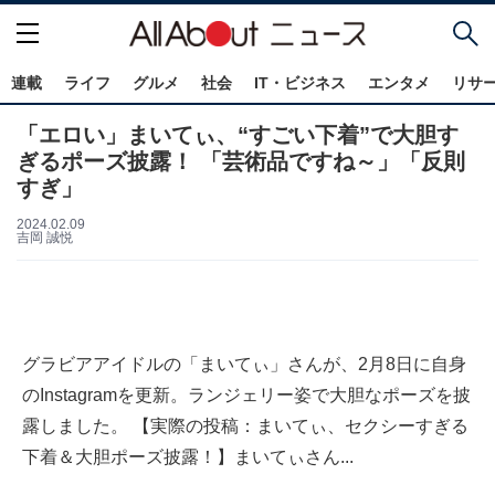
連載
ライフ
グルメ
社会
IT・ビジネス
エンタメ
リサ
「エロい」まいてぃ、“すごい下着”で大胆す
ぎるポーズ披露！ 「芸術品ですね～」「反則
すぎ」
2024.02.09
吉岡 誠悦
グラビアアイドルの「まいてぃ」さんが、2月8日に自身
のInstagramを更新。ランジェリー姿で大胆なポーズを披
露しました。 【実際の投稿：まいてぃ、セクシーすぎる
下着＆大胆ポーズ披露！】まいてぃさん...