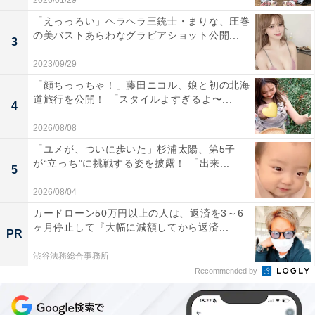
2026/01/29
「えっっろい」ヘラヘラ三銃士・まりな、圧巻
の美バストあらわなグラビアショット公開...
3
2023/09/29
「顔ちっっちゃ！」藤田ニコル、娘と初の北海
道旅行を公開！ 「スタイルよすぎるよ〜...
4
2026/08/08
「ユメが、ついに歩いた」杉浦太陽、第5子
が“立っち”に挑戦する姿を披露！ 「出来...
5
2026/08/04
カードローン50万円以上の人は、返済を3～6
ヶ月停止して『大幅に減額してから返済...
PR
渋谷法務総合事務所
Recommended by