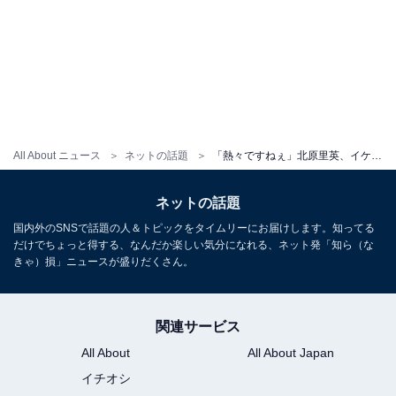
All About ニュース
ネットの話題
「熱々ですねぇ」北原里英、イケメン夫とのツーショット！ 番組共演に「ビジュが良すぎ」の声
ネットの話題
国内外のSNSで話題の人＆トピックをタイムリーにお届けします。知ってる
だけでちょっと得する、なんだか楽しい気分になれる、ネット発「知ら（な
きゃ）損」ニュースが盛りだくさん。
関連サービス
All About
All About Japan
イチオシ