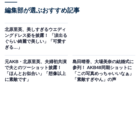
編集部が選ぶおすすめ記事
北原里英、美しすぎるウエディ
ングドレス姿を披露！ 「涙出る
ぐらい綺麗で美しい」「可愛す
ぎる…」
元AKB・北原里英、夫婦初共演
島田晴香、大場美奈の結婚式に
で夫とのツーショット披露！
参列！ AKB48同期ショットに
「ほんとお似合い」「想像以上
「この写真めっちゃいいなぁ」
に素敵です」
「素敵すぎやん」の声