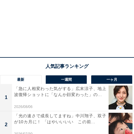
最新
一週間
一ヶ月
「急に人相変わった気がする」広末涼子、地上
波復帰ショットに「なんか顔変わった」の...
1
2026/08/06
「光の速さで成長してますね」中川翔子、双子
が10カ月に！ 「はやいいいい この前...
2