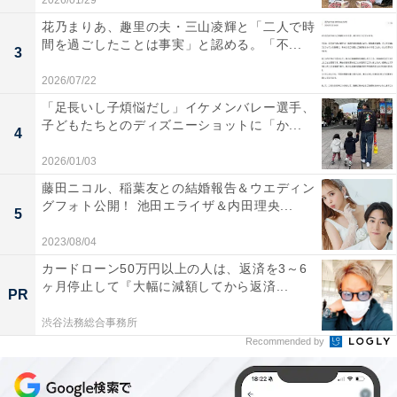
2026/01/29
花乃まりあ、趣里の夫・三山凌輝と「二人で時
間を過ごしたことは事実」と認める。「不...
3
2026/07/22
「足長いし子煩悩だし」イケメンバレー選手、
子どもたちとのディズニーショットに「か...
4
2026/01/03
藤田ニコル、稲葉友との結婚報告＆ウエディン
グフォト公開！ 池田エライザ＆内田理央...
5
2023/08/04
カードローン50万円以上の人は、返済を3～6
ヶ月停止して『大幅に減額してから返済...
PR
渋谷法務総合事務所
Recommended by