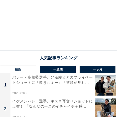
最新
一週間
一ヶ月
バレー・髙橋藍選手、兄＆愛犬とのプライベー
トショットに「超きちょー」「笑顔が見れ...
1
2026/03/08
イケメンバレー選手、キス＆耳食べショットに
反響！ 「なんなのーこのイチャイチャ感...
2