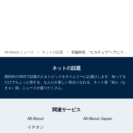
All About ニュース
ネットの話題
宮脇咲良、“ピカチュウ”ヘアにファン歓喜！ 「やばいイケメンすぎ」「あなたは天才ですか？」
ネットの話題
国内外のSNSで話題の人＆トピックをタイムリーにお届けします。知ってる
だけでちょっと得する、なんだか楽しい気分になれる、ネット発「知ら（な
きゃ）損」ニュースが盛りだくさん。
関連サービス
All About
All About Japan
イチオシ