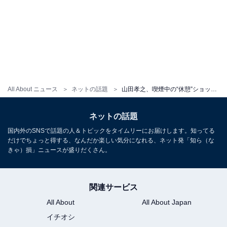
All About ニュース
ネットの話題
山田孝之、喫煙中の“休憩”ショット公開にファン歓喜！ 「イケオジすぎます」「孝之くんと吸いたいわ」
ネットの話題
国内外のSNSで話題の人＆トピックをタイムリーにお届けします。知ってる
だけでちょっと得する、なんだか楽しい気分になれる、ネット発「知ら（な
きゃ）損」ニュースが盛りだくさん。
関連サービス
All About
All About Japan
イチオシ