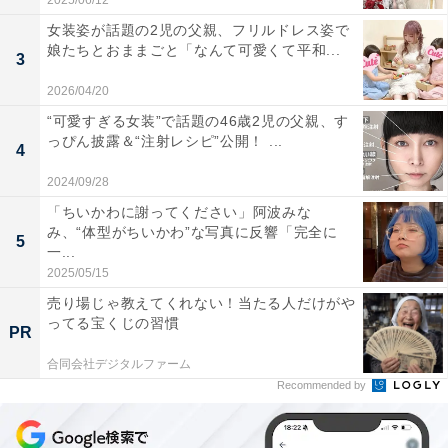
2025/06/12
女装姿が話題の2児の父親、フリルドレス姿で
娘たちとおままごと「なんて可愛くて平和...
3
2026/04/20
“可愛すぎる女装”で話題の46歳2児の父親、す
っぴん披露＆“注射レシピ”公開！ ...
4
2024/09/28
「ちいかわに謝ってください」阿波みな
み、“体型がちいかわ”な写真に反響「完全に
5
一...
2025/05/15
売り場じゃ教えてくれない！当たる人だけがや
ってる宝くじの習慣
PR
合同会社デジタルファーム
Recommended by