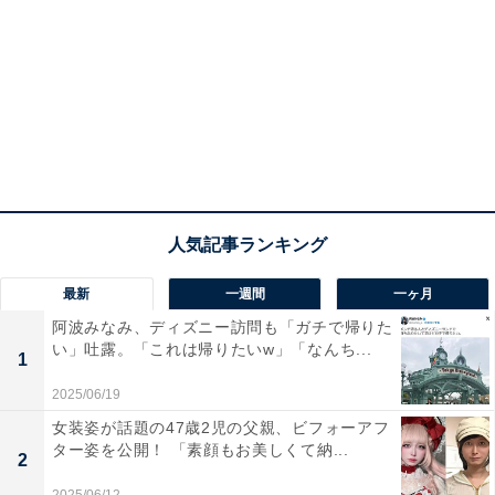
最新
一週間
一ヶ月
阿波みなみ、ディズニー訪問も「ガチで帰りた
い」吐露。「これは帰りたいw」「なんち...
1
2025/06/19
女装姿が話題の47歳2児の父親、ビフォーアフ
ター姿を公開！ 「素顔もお美しくて納...
2