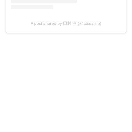
A post shared by 田村 淳 (@atsushilb)