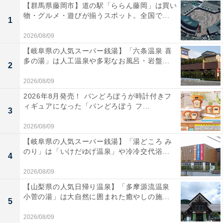
【群馬県藤岡市】道の駅「ららん藤岡」は買い
物・グルメ・遊びが揃うスポット。全国で...
1
2026/08/09
【岐阜県の人気スーパー銭湯】「六条温泉 喜
多の湯」は人工温泉や多彩なお風呂・岩盤...
2
2026/08/09
2026年8月発売！ パンどろぼうが時計付きフ
ィギュアになった「パンどろぼう フ...
3
2026/08/09
【岐阜県の人気スーパー銭湯】「湯どころ み
のり」は「いけだゆげ温泉」や冷冷交代浴...
4
2026/08/09
【山梨県の人気日帰り温泉】「多摩源流温泉
小菅の湯」は大自然に囲まれた癒やしの施...
5
2026/08/09