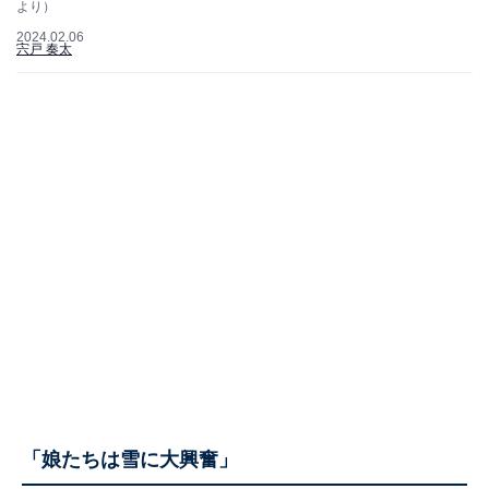
より）
2024.02.06
宍戸 奏太
「娘たちは雪に大興奮」