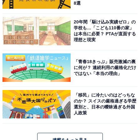
8選
20年間「駆け込み実績ゼロ」の
学校も…「こども110番の家」
は本当に必要？ PTAが直面する
理想と現実
「青春18きっぷ」販売激減の裏
に何が？ 連続利用の厳格化だけ
ではない「本当の理由」
「移民」に冷たいのはどっちな
のか？ スイスの厳格過ぎる学歴
選別と、日本の曖昧過ぎる外国
人政策
連載をもっと見る