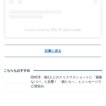
A post shared by 田村 淳 (@atsushilb)
記事に戻る
こちらもおすすめ
田村淳、娘2人とのクリスマスショットに「素敵
なパパ」と反響！ 「娘たちへ」とメッセージで
心境告白