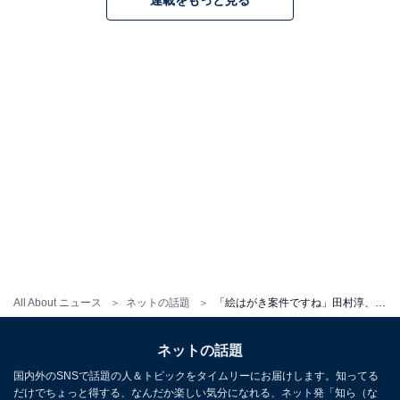
All About ニュース
ネットの話題
「絵はがき案件ですね」田村淳、“雪に大興奮”な娘たちとの親子ショット公開！ 「すっごい良い写真」
ネットの話題
国内外のSNSで話題の人＆トピックをタイムリーにお届けします。知ってる
だけでちょっと得する、なんだか楽しい気分になれる、ネット発「知ら（な