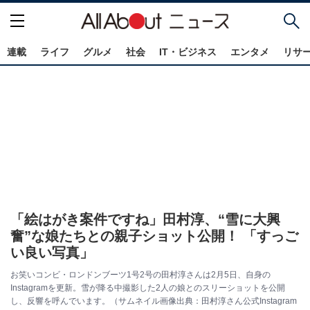
連載
ライフ
グルメ
社会
IT・ビジネス
エンタメ
リサ
「絵はがき案件ですね」田村淳、“雪に大興
奮”な娘たちとの親子ショット公開！ 「すっご
い良い写真」
お笑いコンビ・ロンドンブーツ1号2号の田村淳さんは2月5日、自身の
Instagramを更新。雪が降る中撮影した2人の娘とのスリーショットを公開
し、反響を呼んでいます。（サムネイル画像出典：田村淳さん公式Instagram