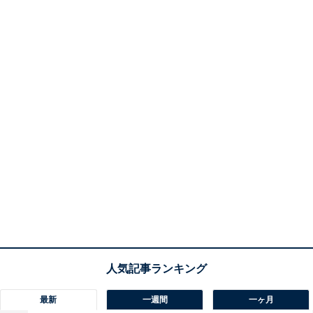
最新
一週間
一ヶ月