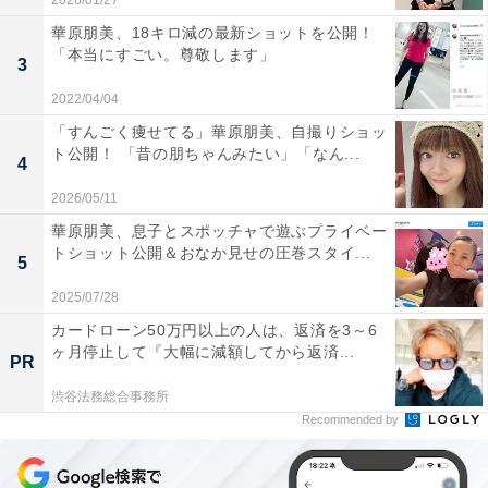
2026/01/27
華原朋美、18キロ減の最新ショットを公開！
「本当にすごい。尊敬します」
3
2022/04/04
「すんごく痩せてる」華原朋美、自撮りショッ
ト公開！ 「昔の朋ちゃんみたい」「なん...
4
2026/05/11
華原朋美、息子とスポッチャで遊ぶプライベー
トショット公開＆おなか見せの圧巻スタイ...
5
2025/07/28
カードローン50万円以上の人は、返済を3～6
ヶ月停止して『大幅に減額してから返済...
PR
渋谷法務総合事務所
Recommended by