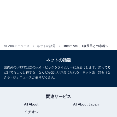
All About ニュース
ネットの話題
Dream Ami、1歳長男との水着ショット公開！ 「なんとセクシーな！」「ママなのにスタイル抜群で羨ましい」
ネットの話題
国内外のSNSで話題の人＆トピックをタイムリーにお届けします。知ってる
だけでちょっと得する、なんだか楽しい気分になれる、ネット発「知ら（な
きゃ）損」ニュースが盛りだくさん。
関連サービス
All About
All About Japan
イチオシ