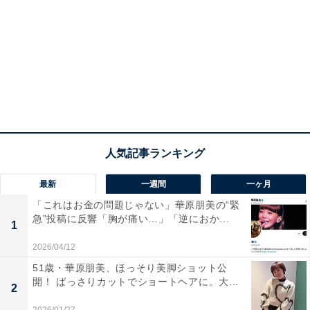
最新
一週間
一ヶ月
「これはお金の問題じゃない」華原朋美の“緊
急”投稿に反響「胸が痛い…」「逆におか...
1
2026/04/12
51歳・華原朋美、ほっそり美脚ショット公
開！ ばっさりカットでショートヘアに。大...
2