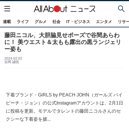
連載
ライフ
グルメ
社会
IT・ビジネス
エンタメ
リサ
藤田ニコル、大胆脇見せポーズで谷間あらわ
に！ 美ウエスト＆太もも露出の黒ランジェリ
ー姿も
2024.02.02
吉岡 誠悦
下着ブランド・GiRLS by PEACH JOHN（ガールズ バイ
ピーチ・ジョン）の公式Instagramアカウントは、2月1日
に投稿を更新。モデルでタレントの藤田ニコルさんのセ
クシーな下着姿を披...