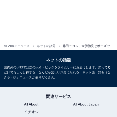
All About ニュース
ネットの話題
藤田ニコル、大胆脇見せポーズで谷間あらわに！ 美ウエスト＆太もも露出の黒ランジェリー姿も
ネットの話題
国内外のSNSで話題の人＆トピックをタイムリーにお届けします。知ってる
だけでちょっと得する、なんだか楽しい気分になれる、ネット発「知ら（な
きゃ）損」ニュースが盛りだくさん。
関連サービス
All About
All About Japan
イチオシ