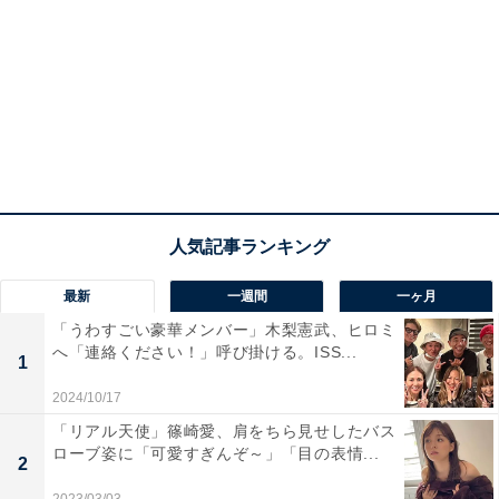
最新
一週間
一ヶ月
「うわすごい豪華メンバー」木梨憲武、ヒロミ
へ「連絡ください！」呼び掛ける。ISS...
1
2024/10/17
「リアル天使」篠崎愛、肩をちら見せしたバス
ローブ姿に「可愛すぎんぞ～」「目の表情...
2