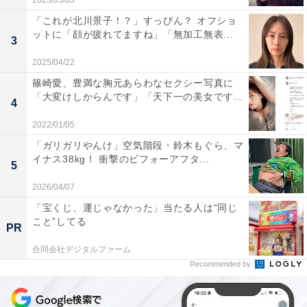
2023/03/03
「これが北川景子！？」すっぴん？ オフショ
ットに「顔が疲れてますね」「無加工無表...
3
2025/04/22
篠崎愛、豊満な胸元あらわなセクシー写真に
「大変けしからんです」「天下一の美女です...
4
2022/01/05
「ガリガリやんけ」空気階段・鈴木もぐら、マ
イナス38kg！ 衝撃のビフォーアフタ...
5
2026/04/07
「宝くじ、運じゃなかった」当たる人は“同じ
こと”してる
PR
合同会社デジタルファーム
Recommended by