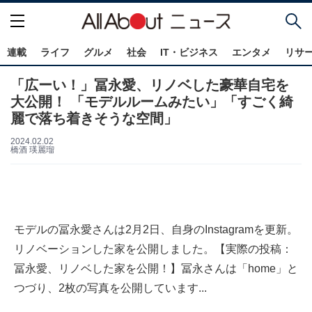
連載
ライフ
グルメ
社会
IT・ビジネス
エンタメ
リサ
「広ーい！」冨永愛、リノベした豪華自宅を
大公開！ 「モデルルームみたい」「すごく綺
麗で落ち着きそうな空間」
2024.02.02
橋酒 瑛麗瑠
モデルの冨永愛さんは2月2日、自身のInstagramを更新。
リノベーションした家を公開しました。【実際の投稿：
冨永愛、リノベした家を公開！】冨永さんは「home」と
つづり、2枚の写真を公開しています...