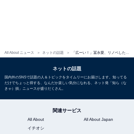
All About ニュース
ネットの話題
「広ーい！」冨永愛、リノベした豪華自宅を大公開！ 「モデルルームみたい」「すごく綺麗で落ち着きそうな空間」
ネットの話題
国内外のSNSで話題の人＆トピックをタイムリーにお届けします。知ってる
だけでちょっと得する、なんだか楽しい気分になれる、ネット発「知ら（な
きゃ）損」ニュースが盛りだくさん。
関連サービス
All About
All About Japan
イチオシ