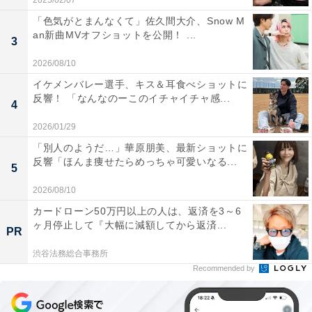
2025/02/07
「色気がとまんなくて」佐久間大介、Snow M
an新曲MVオフショットを公開！ ...
3
2026/08/10
イケメンバレー選手、キス＆耳食べショットに
反響！ 「なんなのーこのイチャイチャ感...
4
2026/01/29
「別人のようだ…」華原朋美、最新ショットに
反響「ほんま痩せたらめっちゃ可愛いなる...
5
2026/08/10
カードローン50万円以上の人は、返済を3～6
ヶ月停止して『大幅に減額してから返済...
PR
渋谷法務総合事務所
Recommended by