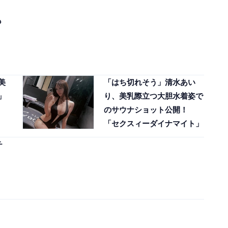
も
美
「はち切れそう」清水あい
」
り、美乳際立つ大胆水着姿で
のサウナショット公開！
「セクスィーダイナマイト」
チ