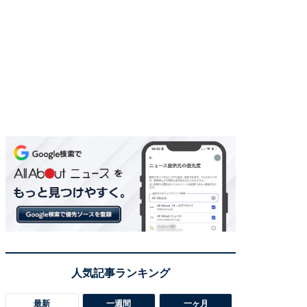
最新
一週間
一ヶ月