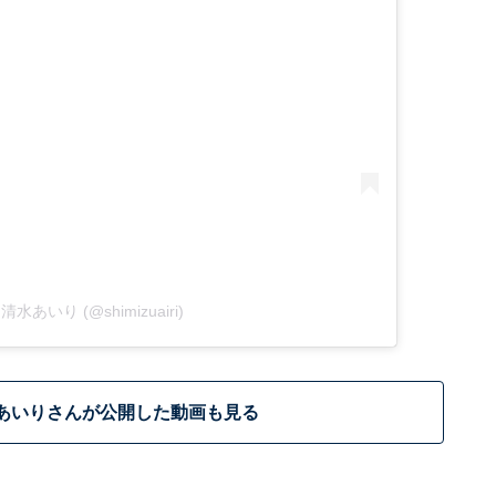
by 清水あいり (@shimizuairi)
あいりさんが公開した動画も見る