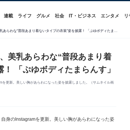
連載
ライフ
グルメ
社会
IT・ビジネス
エンタメ
リ
「爆乳メロン」清水あいり、美乳あらわな“普段あまり着ないタイプの衣装”姿を披露！ 「ぷゆボディたまらんす」
、美乳あらわな“普段あまり着
露！ 「ぷゆボディたまらんす」
gramを更新。美しい胸があらわになった姿を披露しました。（サムネイル画
身のInstagramを更新。美しい胸があらわになった姿