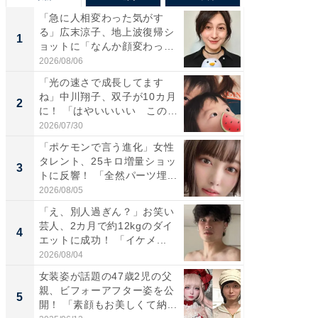
「急に人相変わった気がす
「さす
る」広末涼子、地上波復帰シ
は」高
1
1
ョットに「なんか顔変わっ
災地を
た」の...
「カ...
2026/08/06
2026/08/0
「光の速さで成長してます
「女の
ね」中川翔子、双子が10カ月
介、バ
2
2
に！ 「はやいいいい この
らのプレ
前...
愛...
2026/07/30
2026/08/0
「ポケモンで言う進化」女性
「好感
タレント、25キロ増量ショッ
や、“マ
3
3
トに反響！ 「全然パーツ埋...
画変更
財...
2026/08/05
2026/07/3
「え、別人過ぎん？」お笑い
「脚が
芸人、2カ月で約12kgのダイ
横川尚
4
4
エットに成功！ 「イケメ...
ムキな姿
刃...
2026/08/04
2026/08/0
女装姿が話題の47歳2児の父
「2人と
親、ビフォーアフター姿を公
團十郎
5
5
開！ 「素顔もお美しくて納...
「後ろ