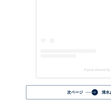
A post shared 
次ページ
清水