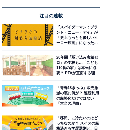
注目の連載
『スパイダーマン：ブラ
ンド・ニュー・デイ』が
「史上もっとも優しいヒ
ーロー映画」になった理
由。予習したい作品は？
20年間「駆け込み実績ゼ
ロ」の学校も…「こども
110番の家」は本当に必
要？ PTAが直面する理想
と現実
「青春18きっぷ」販売激
減の裏に何が？ 連続利用
の厳格化だけではない
「本当の理由」
「移民」に冷たいのはど
っちなのか？ スイスの厳
格過ぎる学歴選別と、日