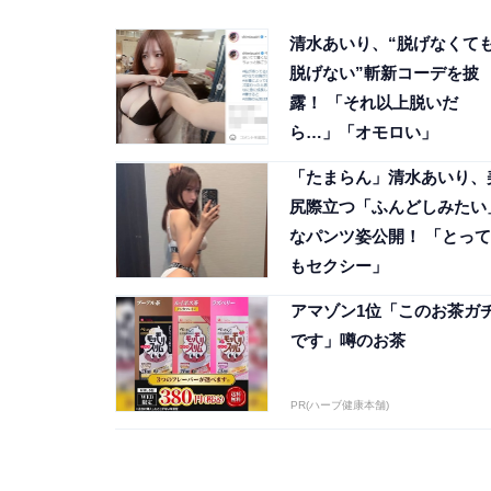
清水あいり、“脱げなくて
脱げない”斬新コーデを披
露！ 「それ以上脱いだ
ら…」「オモロい」
「たまらん」清水あいり、
尻際立つ「ふんどしみたい
なパンツ姿公開！ 「とって
もセクシー」
アマゾン1位「このお茶ガ
です」噂のお茶
PR(ハーブ健康本舗)