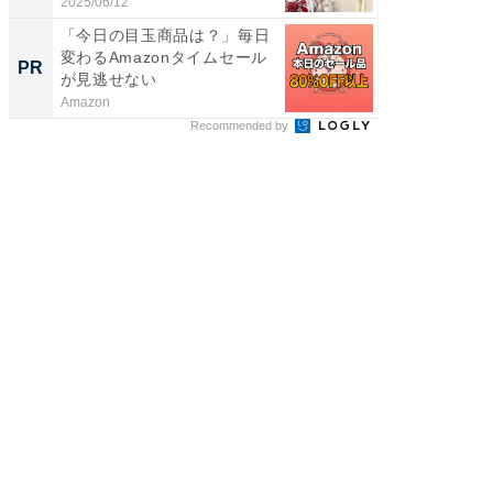
「...
2025/06/12
2026/08/0
「今日の目玉商品は？」毎日
部屋を
変わるAmazonタイムセール
ガジェ
PR
PR
が見逃せない
Amazon
デノン
Recommended by