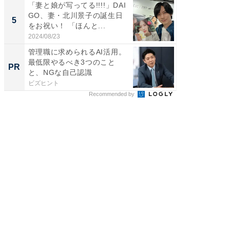
「妻と娘が写ってる!!!!」DAI
「脳がバ
GO、妻・北川景子の誕生日
装姿が話
5
5
をお祝い！ 「ほんと...
のお父さ
2024/08/23
2026/08/0
管理職に求められるAI活用。
全国の
最低限やるべき3つのこと
付きの
PR
PR
と、NGな自己認識
ビズヒント
COCO VIL
Recommended by