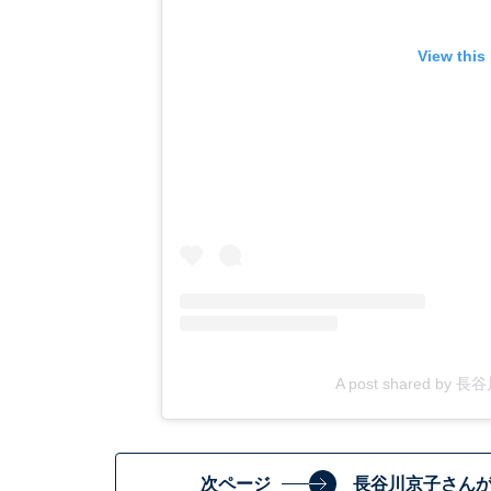
View this
A post shared by 長
次ページ
長谷川京子さん