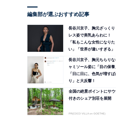
編集部が選ぶおすすめ記事
長谷川京子、胸元ざっくり
レス姿で美乳あらわに！
「私もこんな女性になりた
い」「世界が違いすぎる」
長谷川京子、胸元ちらりな
ャミソール姿に「目の保養
「日に日に、色気が増すば
り」と大反響！
全国の絶景ポイントにサウ
付きのシェア別荘を展開
PR(COCO VILLA on GOETHE)