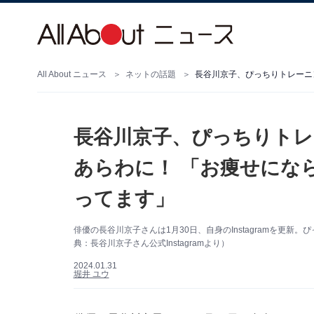
All About ニュース
ネットの話題
長谷川京子、ぴっちりト
あらわに！ 「お痩せにな
ってます」
俳優の長谷川京子さんは1月30日、自身のInstagramを更
典：長谷川京子さん公式Instagramより）
2024.01.31
堀井 ユウ