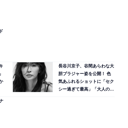
ド
キ
長谷川京子、谷間あらわな大
」
胆ブラジャー姿を公開！ 色
か
気あふれるショットに「セク
シー過ぎて最高」「大人の美
女」
ナ