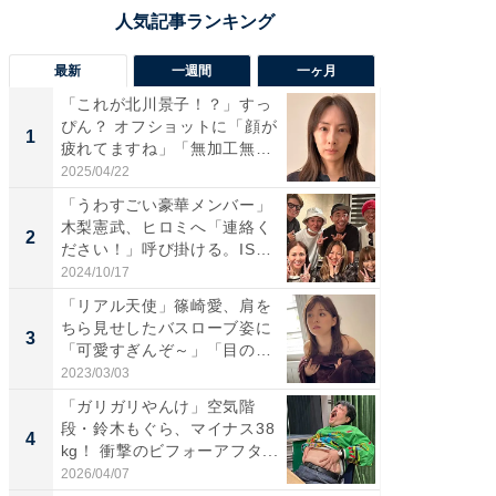
最新
一週間
一ヶ月
「これが北川景子！？」すっ
「さす
ぴん？ オフショットに「顔が
は」高
1
1
疲れてますね」「無加工無
災地を
表...
「カ...
2025/04/22
2026/08/0
「うわすごい豪華メンバー」
「女の
木梨憲武、ヒロミへ「連絡く
介、バ
2
2
ださい！」呼び掛ける。IS
らのプレ
S...
愛...
2024/10/17
2026/08/0
「リアル天使」篠崎愛、肩を
「脚が
ちら見せしたバスローブ姿に
横川尚
3
3
「可愛すぎんぞ～」「目の表
ムキな姿
情...
刃...
2023/03/03
2026/08/0
「ガリガリやんけ」空気階
「え、
段・鈴木もぐら、マイナス38
芸人、2
4
4
kg！ 衝撃のビフォーアフタ...
エットに
2026/04/07
2026/08/0