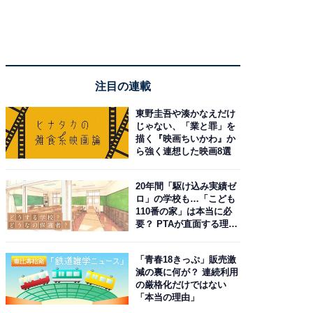
注目の連載
東野圭吾や湊かなえだけ
じゃない、「業と罪」を
描く『映画ちいかわ』か
ら強く連想した映画8選
20年間「駆け込み実績ゼ
ロ」の学校も…「こども
110番の家」は本当に必
要？ PTAが直面する理想
と現実
「青春18きっぷ」販売激
減の裏に何が？ 連続利用
の厳格化だけではない
「本当の理由」