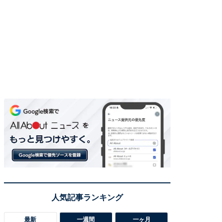
最新
一週間
一ヶ月