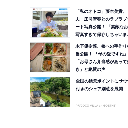
「私のオトコ」藤本美貴、
夫・庄司智春とのラブラブ
ート写真公開！ 「素敵なお
写真すぎて保存しちゃいま
た」
木下優樹菜、娘への手作り
当公開！ 「母の愛ですね」
「お母さん弁当感があって
き」と絶賛の声
全国の絶景ポイントにサウ
付きのシェア別荘を展開
PR(COCO VILLA on GOETHE)