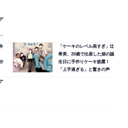
デ
し
弁
「ケーキのレベル高すぎ」辻
希美、20歳で出産した娘の誕
好
生日に手作りケーキ披露！
「上手過ぎる」と驚きの声
ナ