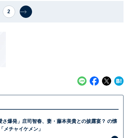
2
愛さ爆発」庄司智春、妻・藤本美貴との披露宴？ の懐
 「メチャイケメン」