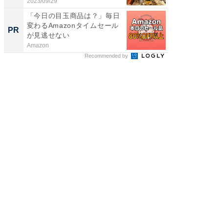
い...
2023/09/29
2026/08/0
「今日の目玉商品は？」毎日
シェア別荘
変わるAmazonタイムセール
wners
PR
PR
が見逃せない
Amazon
COCO VIL
Recommended by