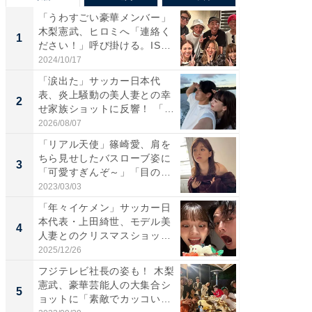
「うわすごい豪華メンバー」
「さす
木梨憲武、ヒロミへ「連絡く
は」高
1
1
ださい！」呼び掛ける。IS
災地を
S...
「カ...
2024/10/17
2026/08/0
「涙出た」サッカー日本代
「女の
表、炎上騒動の美人妻との幸
介、バ
2
2
せ家族ショットに反響！ 「最
らのプレ
高...
愛...
2026/08/07
2026/08/0
「リアル天使」篠崎愛、肩を
「脚が
ちら見せしたバスローブ姿に
横川尚
3
3
「可愛すぎんぞ～」「目の表
ムキな姿
情...
刃...
2023/03/03
2026/08/0
「年々イケメン」サッカー日
「え、
本代表・上田綺世、モデル美
芸人、2
4
4
人妻とのクリスマスショット
エットに
に...
2025/12/26
2026/08/0
フジテレビ社長の姿も！ 木梨
「脳がバ
憲武、豪華芸能人の大集合シ
装姿が話
5
5
ョットに「素敵でカッコい
のお父さ