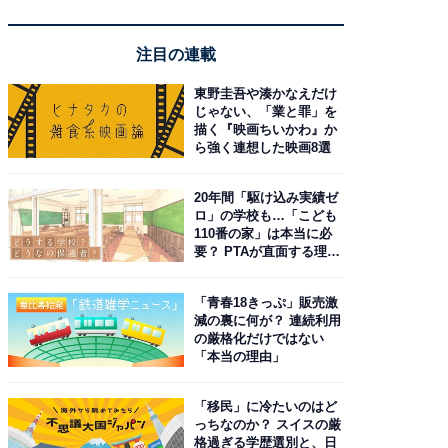
注目の連載
東野圭吾や湊かなえだけ
じゃない、「業と罪」を
描く『映画ちいかわ』か
ら強く連想した映画8選
20年間「駆け込み実績ゼ
ロ」の学校も…「こども
110番の家」は本当に必
要？ PTAが直面する理想
と現実
「青春18きっぷ」販売激
減の裏に何が？ 連続利用
の厳格化だけではない
「本当の理由」
「移民」に冷たいのはど
っちなのか？ スイスの厳
格過ぎる学歴選別と、日