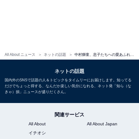
All About ニュース
ネットの話題
中村獅童、息子たちへの愛あふれる投稿に反響！ 「お子様の成長って本当はやい！」「可愛らしい」
ネットの話題
国内外のSNSで話題の人＆トピックをタイムリーにお届けします。知ってる
だけでちょっと得する、なんだか楽しい気分になれる、ネット発「知ら（な
きゃ）損」ニュースが盛りだくさん。
関連サービス
All About
All About Japan
イチオシ