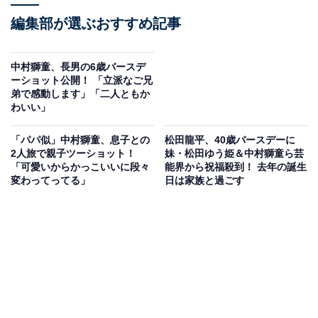
編集部が選ぶおすすめ記事
中村獅童、長男の6歳バースデ
ーショット公開！ 「立派なご兄
弟で感動します」「二人ともか
わいい」
「パパ似」中村獅童、息子との
松田龍平、40歳バースデーに
2人旅で親子ツーショット！
妹・松田ゆう姫＆中村獅童ら芸
「可愛いからかっこいいに段々
能界から祝福殺到！ 去年の誕生
変わってってる」
日は家族と過ごす