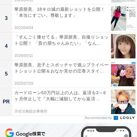
2026/04/12
華原朋美、18キロ減の最新ショットを公開！
「本当にすごい。尊敬します」
3
2022/04/04
「すんごく痩せてる」華原朋美、自撮りショッ
ト公開！ 「昔の朋ちゃんみたい」「なん...
4
2026/05/11
華原朋美、息子とスポッチャで遊ぶプライベー
トショット公開＆おなか見せの圧巻スタイ...
5
2025/07/28
カードローン50万円以上の人は、返済を3～6
ヶ月停止して『大幅に減額してから返済...
PR
渋谷法務総合事務所
Recommended by