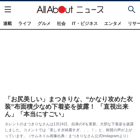
連載
ライフ
グルメ
社会
IT・ビジネス
エンタメ
リサ
「お尻美しい」まつきりな、“かなり攻めた衣
装”布面積少なめ下着姿を披露！ 「直視出来
ん」「本当にすごい」
タレントのまつきりなさんは1月24日、自身のXを更新。大胆な下着姿を披露
しました。コメントでは「美しすぎ綺麗すぎ、、、！」と、称賛の声が上が
っています。（サムネイル画像出典：まつきりなさん公式Instagramより）