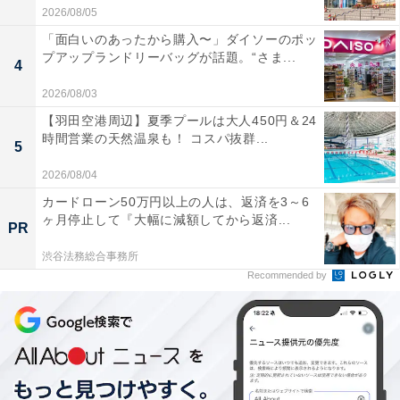
2026/08/05
「面白いのあったから購入〜」ダイソーのポッ
プアップランドリーバッグが話題。“さま...
4
2026/08/03
【羽田空港周辺】夏季プールは大人450円＆24
時間営業の天然温泉も！ コスパ抜群...
5
2026/08/04
カードローン50万円以上の人は、返済を3～6
ヶ月停止して『大幅に減額してから返済...
PR
渋谷法務総合事務所
Recommended by