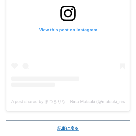
View this post on Instagram
A post shared by まつきりな｜Rina Matsuki (@matsuki_rina)
記事に戻る