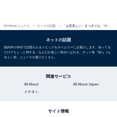
All About ニュース
ネットの話題
「お尻美しい」まつきりな、“かなり攻めた衣装”布面積少なめ下着姿を披露！ 「直視出来ん」「本当にすごい」
ネットの話題
国内外のSNSで話題の人＆トピックをタイムリーにお届けします。知ってる
だけでちょっと得する、なんだか楽しい気分になれる、ネット発「知ら（な
きゃ）損」ニュースが盛りだくさん。
関連サービス
All About
All About Japan
イチオシ
サイト情報