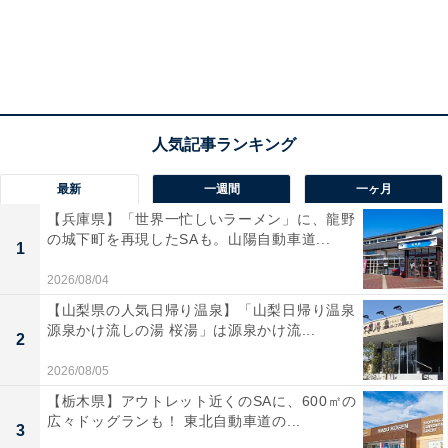
最新
一週間
一ヶ月
【兵庫県】「世界一忙しいラーメン」に、龍野
の城下町を再現したSAも。山陽自動車道...
1
2026/08/04
【山梨県の人気日帰り温泉】「山梨日帰り温泉
源泉かけ流しの湯 桜湯」は源泉かけ流...
2
2026/08/05
【栃木県】アウトレット近くのSAに、600㎡の
広々ドッグランも！ 東北自動車道の...
3