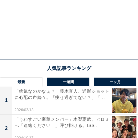
最新
一週間
一ヶ月
「病気なのかなぁ？」藤木直人、近影ショット
に心配の声続々。「痩せ過ぎてない？」「...
1
2026/03/13
「うわすごい豪華メンバー」木梨憲武、ヒロミ
へ「連絡ください！」呼び掛ける。ISS...
2