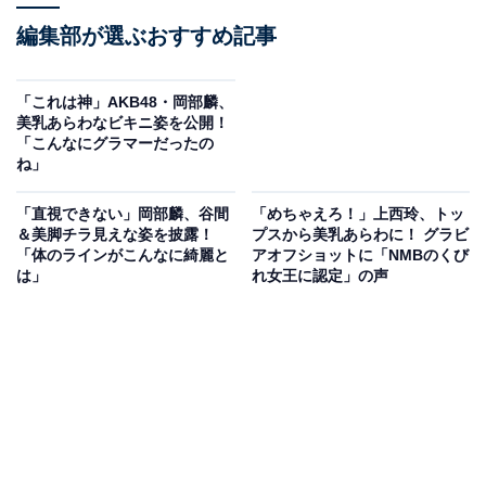
編集部が選ぶおすすめ記事
「これは神」AKB48・岡部麟、
美乳あらわなビキニ姿を公開！
「こんなにグラマーだったの
ね」
「直視できない」岡部麟、谷間
「めちゃえろ！」上西玲、トッ
＆美脚チラ見えな姿を披露！
プスから美乳あらわに！ グラビ
「体のラインがこんなに綺麗と
アオフショットに「NMBのくび
は」
れ女王に認定」の声