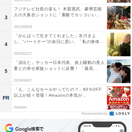
2024/10/17
フジテレビ社長の姿も！ 木梨憲武、豪華芸能
人の大集合ショットに「素敵でカッコいい...
3
2023/09/29
「がんばって生きてくれました」氷川きよ
し、“パートナー”の命日に思い。「私の身体...
4
2025/02/17
「涙出た」サッカー日本代表、炎上騒動の美人
妻との幸せ家族ショットに反響！ 「最高...
5
2026/08/07
「え、こんなセールやってたの？」80％OFF
以上が続々登場！Amazonの本気が...
PR
Amazon
Recommended by