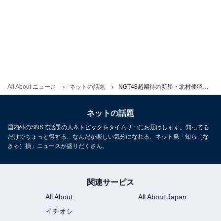
All About ニュース
ネットの話題
NGT48超期待の新星・北村優羽、谷間あらわなビキニショット公開！ 初水着グラビアにファン歓喜
ネットの話題
国内外のSNSで話題の人＆トピックをタイムリーにお届けします。知ってる
だけでちょっと得する、なんだか楽しい気分になれる、ネット発「知ら（な
きゃ）損」ニュースが盛りだくさん。
関連サービス
All About
All About Japan
イチオシ