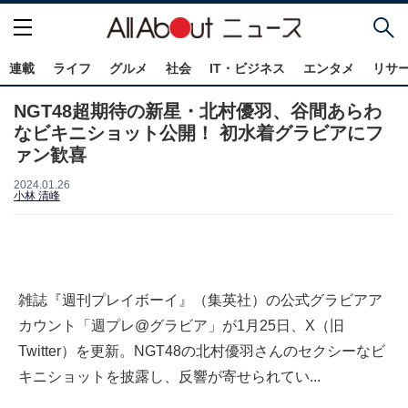
連載
ライフ
グルメ
社会
IT・ビジネス
エンタメ
リサ
NGT48超期待の新星・北村優羽、谷間あらわ
なビキニショット公開！ 初水着グラビアにフ
ァン歓喜
2024.01.26
小林 清峰
雑誌『週刊プレイボーイ』（集英社）の公式グラビアア
カウント「週プレ@グラビア」が1月25日、X（旧
Twitter）を更新。NGT48の北村優羽さんのセクシーなビ
キニショットを披露し、反響が寄せられてい...