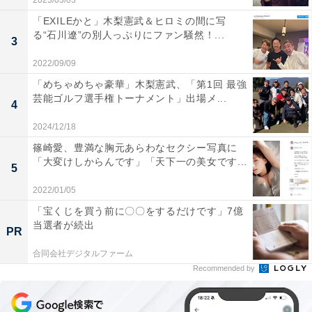
2023/03/03
「EXILEかと」木梨憲武＆ヒロミの間に写
る“石川遼”の別人っぷりにファン騒然！...
3
2022/09/09
「めちゃめちゃ豪華」木梨憲武、「第1回 最強
芸能ゴルフ選手権トーナメント」出場メ...
4
2024/12/18
篠崎愛、豊満な胸元あらわなセクシー写真に
「大変けしからんです」「天下一の美女です...
5
2022/01/05
「宝くじを買う前に〇〇をするだけです」7億
当選者が続出
PR
合同会社デジタルファーム
Recommended by