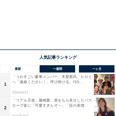
最新
一週間
一ヶ月
「うわすごい豪華メンバー」木梨憲武、ヒロミ
へ「連絡ください！」呼び掛ける。ISS...
1
2024/10/17
「リアル天使」篠崎愛、肩をちら見せしたバス
ローブ姿に「可愛すぎんぞ～」「目の表情...
2