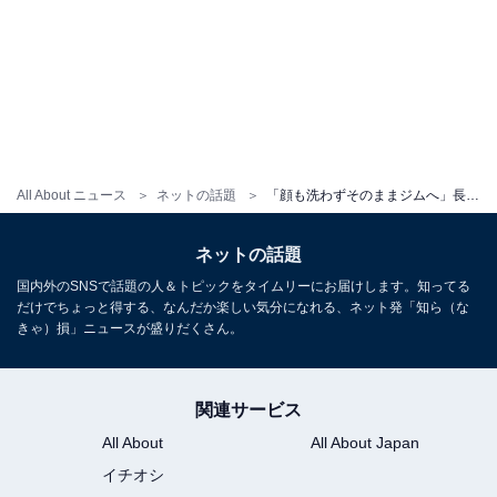
All About ニュース
ネットの話題
「顔も洗わずそのままジムへ」長谷川京子、すっぴん？ ショット公開に「メイクしない方が断然良いです」の声！
ネットの話題
国内外のSNSで話題の人＆トピックをタイムリーにお届けします。知ってる
だけでちょっと得する、なんだか楽しい気分になれる、ネット発「知ら（な
きゃ）損」ニュースが盛りだくさん。
関連サービス
All About
All About Japan
イチオシ