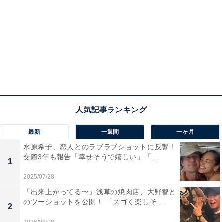
最新
一週間
一ヶ月
水原希子、恋人とのラブラブショットに反響！
交際3年も報告「幸せそうで嬉しい」「...
1
2025/07/28
「出来上がってる〜」浅草の焼肉店、大野智と
のツーショットを公開！ 「スゴく楽しそ...
2