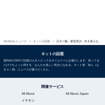
All About ニュース
ネットの話題
元モー娘。新垣里沙、夫＆美人な義母の顔出しショットに反響！ 「素敵なご家族ですね」「幸せ空間」
ネットの話題
国内外のSNSで話題の人＆トピックをタイムリーにお届けします。知ってる
だけでちょっと得する、なんだか楽しい気分になれる、ネット発「知ら（な
きゃ）損」ニュースが盛りだくさん。
関連サービス
All About
All About Japan
イチオシ