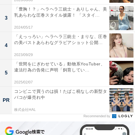
2026/08/08
「豊胸！？」ヘラヘラ三銃士・ありしゃん、美
乳あらわな圧巻スタイル披露！ 「スタイ...
3
2024/05/17
「えっっろい」ヘラヘラ三銃士・まりな、圧巻
の美バストあらわなグラビアショット公開...
4
2023/09/29
「世間をにぎわせている」動物系YouTuber、
違法行為の告発に声明「飼育してい...
5
2025/02/07
コンビニで買うのは損！たばこ税なしの新型タ
バコが爆売れ中
PR
株式会社HAL
Recommended by