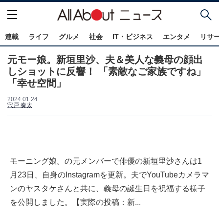
連載
ライフ
グルメ
社会
IT・ビジネス
エンタメ
リサ
元モー娘。新垣里沙、夫＆美人な義母の顔出
しショットに反響！ 「素敵なご家族ですね」
「幸せ空間」
2024.01.24
宍戸 奏太
モーニング娘。の元メンバーで俳優の新垣里沙さんは1
月23日、自身のInstagramを更新。夫でYouTubeカメラマ
ンのヤスタケさんと共に、義母の誕生日を祝福する様子
を公開しました。【実際の投稿：新...