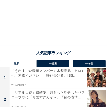
最新
一週間
一ヶ月
「うわすごい豪華メンバー」木梨憲武、ヒロミ
へ「連絡ください！」呼び掛ける。ISS...
1
2024/10/17
「リアル天使」篠崎愛、肩をちら見せしたバス
ローブ姿に「可愛すぎんぞ～」「目の表情...
2