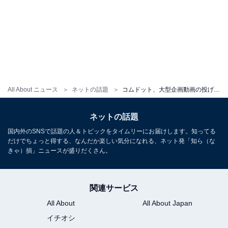
All About ニュース
ネットの話題
コムドット、大型企画動画の投げ銭・約120万円を寄付。「被災地へ援助の輪が広がることを願って」
ネットの話題
国内外のSNSで話題の人＆トピックをタイムリーにお届けします。知ってる
だけでちょっと得する、なんだか楽しい気分になれる、ネット発「知ら（な
きゃ）損」ニュースが盛りだくさん。
関連サービス
All About
All About Japan
イチオシ