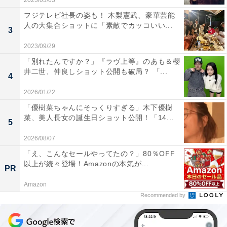
2023/03/03
フジテレビ社長の姿も！ 木梨憲武、豪華芸能
人の大集合ショットに「素敵でカッコいい...
3
2023/09/29
「別れたんですか？」『ラヴ上等』のあも＆櫻
井二世、仲良しショット公開も破局？ 「...
4
2026/01/22
「優樹菜ちゃんにそっくりすぎる」木下優樹
菜、美人長女の誕生日ショット公開！「14...
5
2026/08/07
「え、こんなセールやってたの？」80％OFF
以上が続々登場！Amazonの本気が...
PR
Amazon
Recommended by