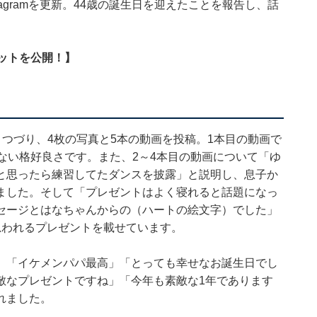
stagramを更新。44歳の誕生日を迎えたことを報告し、話
ットを公開！】
」とつづり、4枚の写真と5本の動画を投稿。1本目の動画で
ない格好良さです。また、2～4本目の動画について「ゆ
と思ったら練習してたダンスを披露」と説明し、息子か
ました。そして「プレゼントはよく寝れると話題になっ
セージとはなちゃんからの（ハートの絵文字）でした」
思われるプレゼントを載せています。
」「イケメンパパ最高」「とっても幸せなお誕生日でし
敵なプレゼントですね」「今年も素敵な1年であります
れました。