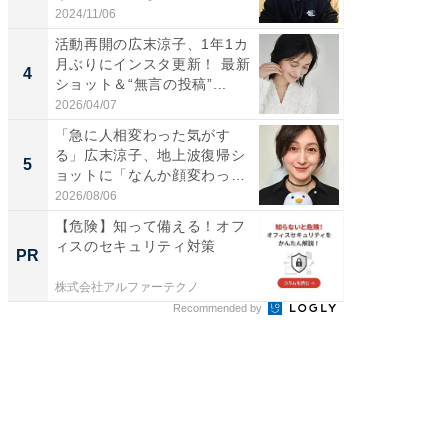
刃...
2024/11/06
2026/08/0
活動再開の広末涼子、1年1カ
「え、
月ぶりにインスタ更新！ 最新
芸人、2
4
4
ショット＆“無言の投稿”...
エットに
2026/04/07
2026/08/0
「急に人相変わった気がす
「脳がバ
る」広末涼子、地上波復帰シ
装姿が話
5
5
ョットに「なんか顔変わっ
のお父さ
た」の...
2026/08/06
2026/08/0
【危険】知って備える！オフ
全国の
ィスのセキュリティ対策
付きの
PR
PR
株式会社アルファーテクノ
COCO VIL
Recommended by