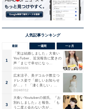
最新
一週間
一ヶ月
「実は結婚しました」大食い
「さす
YouTuber、近況報告に驚きの
は」高
1
1
声「まじで幸せになっ...
災地を
「カ...
2026/08/06
2026/08/0
広末涼子、美デコルテ際立つ
「女の
ドレス姿で「嬉しいお知らせ
介、バ
2
2
が…」！ 「凄く美しい」
らのプレ
「透...
愛...
2024/07/12
2026/08/0
大食いYoutuberの彼氏、『お
「脚が
別れしました』と報告。「も
横川尚
3
3
う二度と会わない方が...
ムキな姿