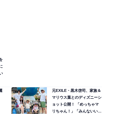
を
に
い
麗
元EXILE・黒木啓司、家族＆
マリウス葉とのディズニーシ
ョット公開！ 「めっちゃマ
リちゃん！」「みんないい笑