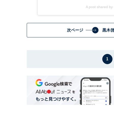
A post shared by 
次ページ
黒木
1