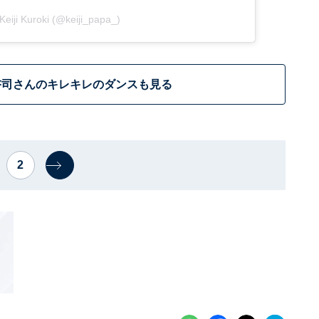
Keiji Kuroki (@keiji_papa_)
啓司さんのキレキレのダンスも見る
2