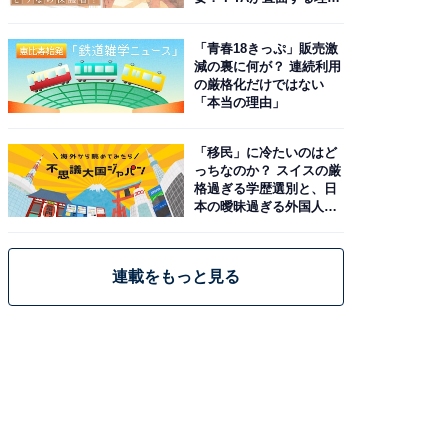
と現実
「青春18きっぷ」販売激
減の裏に何が？ 連続利用
の厳格化だけではない
「本当の理由」
「移民」に冷たいのはど
っちなのか？ スイスの厳
格過ぎる学歴選別と、日
本の曖昧過ぎる外国人政
策
連載をもっと見る