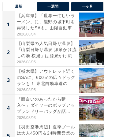
最新
一週間
一ヶ月
【兵庫県】「世界一忙しいラ
「気に
ーメン」に、龍野の城下町を
る〜」3
1
1
再現したSAも。山陽自動車
バー」
道...
好...
2026/08/04
2026/07/3
【山梨県の人気日帰り温泉】
【三重
「山梨日帰り温泉 源泉かけ流
「鈴鹿天
2
2
しの湯 桜湯」は源泉かけ流...
は100
2026/08/05
2026/08/0
【栃木県】アウトレット近く
「ミニオ
のSAに、600㎡の広々ドッグ
ッグ！ 
3
3
ランも！ 東北自動車道の...
ど、夏限
2026/08/05
2026/08/0
「面白いのあったから購
【埼玉
入〜」ダイソーのポップアッ
「行田天
4
4
プランドリーバッグが話
は和の
題。“さま...
が...
2026/08/03
2026/08/0
【羽田空港周辺】夏季プール
【石川
は大人450円＆24時間営業の
湯】「天
5
5