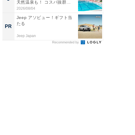
天然温泉も！ コスパ抜群...
賀ゆめ
お...
2026/08/04
2026/08/0
Jeep アソビュー！ギフト当
シェア別荘
たる
wners
PR
PR
Jeep Japan
COCO VIL
Recommended by