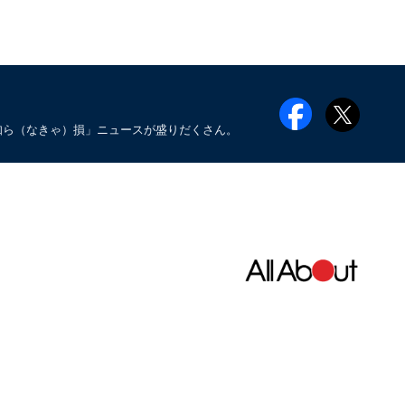
知ら（なきゃ）損」ニュースが盛りだくさん。