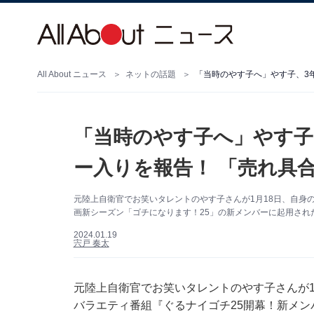
All About ニュース
ネットの話題
「当時のやす子へ」やす子、3
「当時のやす子へ」やす子
ー入りを報告！ 「売れ具
元陸上自衛官でお笑いタレントのやす子さんが1月18日、自身
画新シーズン「ゴチになります！25」の新メンバーに起用され
2024.01.19
宍戸 奏太
元陸上自衛官でお笑いタレントのやす子さんが1月1
バラエティ番組『ぐるナイゴチ25開幕！新メン