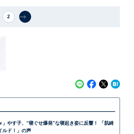
2
ｗ」やす子、“寝ぐせ爆発”な寝起き姿に反響！ 「肌綺
イルド！」の声