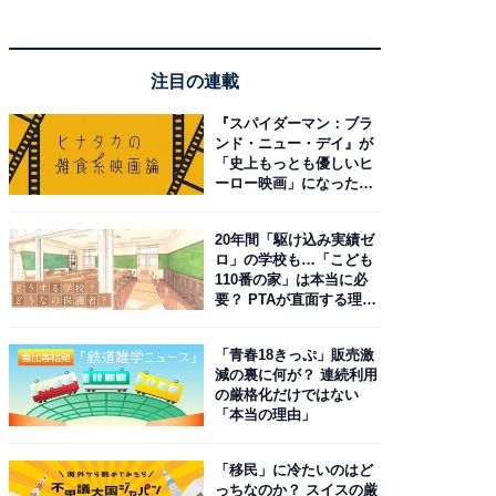
注目の連載
『スパイダーマン：ブラ
ンド・ニュー・デイ』が
「史上もっとも優しいヒ
ーロー映画」になった理
由。予習したい作品は？
20年間「駆け込み実績ゼ
ロ」の学校も…「こども
110番の家」は本当に必
要？ PTAが直面する理想
と現実
「青春18きっぷ」販売激
減の裏に何が？ 連続利用
の厳格化だけではない
「本当の理由」
「移民」に冷たいのはど
っちなのか？ スイスの厳