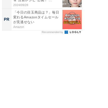
「...
2024/09/28
2026/08/0
「今日の目玉商品は？」毎日
GOETH
変わるAmazonタイムセール
を組み
PR
PR
が見逃せない
Amazon
FINCHI o
Recommended by