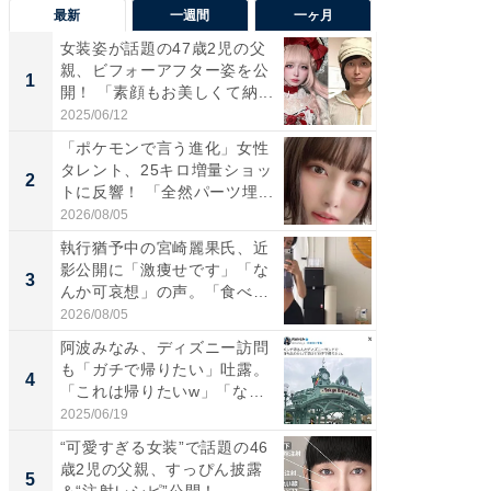
最新
一週間
一ヶ月
女装姿が話題の47歳2児の父
「さす
親、ビフォーアフター姿を公
は」高
1
1
開！ 「素顔もお美しくて納...
災地を
「カ...
2025/06/12
2026/08/0
「ポケモンで言う進化」女性
「女の
タレント、25キロ増量ショッ
介、バ
2
2
トに反響！ 「全然パーツ埋...
らのプレ
愛...
2026/08/05
2026/08/0
執行猶予中の宮崎麗果氏、近
「好感
影公開に「激痩せです」「な
や、“マ
3
3
んか可哀想」の声。「食べら
画変更
れ...
財...
2026/08/05
2026/07/3
阿波みなみ、ディズニー訪問
「脚が
も「ガチで帰りたい」吐露。
横川尚
4
4
「これは帰りたいw」「なん
ムキな姿
ち...
刃...
2025/06/19
2026/08/0
“可愛すぎる女装”で話題の46
「2人と
歳2児の父親、すっぴん披露
團十郎
5
5
＆“注射レシピ”公開！ ...
「後ろ