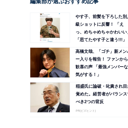
編集部が選ぶおすすめ記事
やす子、前髪を下ろした別
級ショットに反響！ 「え
っ、めちゃめちゃかわいい
「思てたやす子と違う!!!」
高橋文哉、「ゴチ」新メン
ー入りを報告！ ファンから
歓喜の声 「最強メンバーな
気がする！」
稲盛氏に論破・叱責され目
覚めた。経営者がバランス
べき2つの背反
PR(ビズヒント)