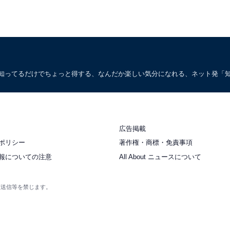
。知ってるだけでちょっと得する、なんだか楽しい気分になれる、ネット発「
広告掲載
ポリシー
著作権・商標・免責事項
報についての注意
All About ニュースについて
衆送信等を禁じます。