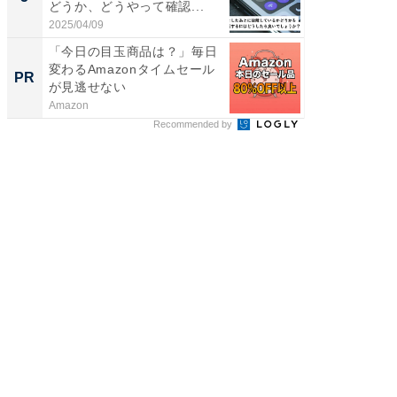
どうか、どうやって確認...
ュックが
2025/04/09
2026/08/0
「今日の目玉商品は？」毎日
GOETH
変わるAmazonタイムセール
を組み
PR
PR
が見逃せない
Amazon
FINCHI o
Recommended by