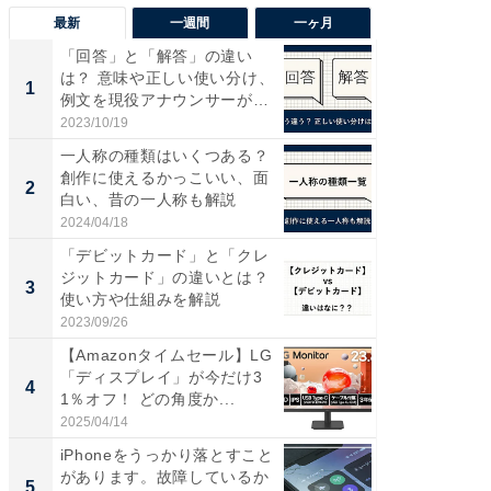
最新
一週間
一ヶ月
「回答」と「解答」の違い
【兵庫
は？ 意味や正しい使い分け、
ーメン
1
1
例文を現役アナウンサーが解
再現した
説
道...
2023/10/19
2026/08/0
一人称の種類はいくつある？
ステラ
創作に使えるかっこいい、面
詰め放題
2
2
白い、昔の一人称も解説
00円で「
2024/04/18
2026/08/0
「デビットカード」と「クレ
「面白
ジットカード」の違いとは？
入〜」
3
3
使い方や仕組みを解説
プラン
題。“さま
2023/09/26
2026/08/0
【Amazonタイムセール】LG
「これ
「ディスプレイ」が今だけ3
ダイソ
4
4
1％オフ！ どの角度か...
リーバ
わ...
2025/04/14
2026/08/0
iPhoneをうっかり落とすこと
「100
があります。故障しているか
スタン
5
5